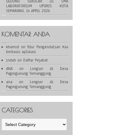
GEDUNG SEKOLAH DI SMA
LABORATORIUM UPGRIS KOTA
SEMARANG, 14 APRIL 2026
KOMENTAR ANDA
khamid
on
fitur Pengendalian Kas
berbasis aplikasi
indah
on
Daftar Pejabat
ANA
on
Longsor di Desa
Pagergunung Temanggung
ana
on
Longsor di Desa
Pagergunung Temanggung
CATEGORIES
Categories