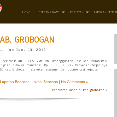
HOME
TENTANG KAMI
KEGIATAN
LAPORAN BENCA
KAB. GROBOGAN
ti
| on June 13, 2019
19 sekitar Pukul 12.30 WIB di Dsn Tumenggungan Desa Genuksuran Rt 8
rugian ditaksir mencapai Rp. 100.000.000,- Penyebab terjadinya
BPBD Kab. Grobogan melakukan assesmen dan doumentasi kejadian.
Laporan Bencana
,
Lokasi Bencana
|
No Comments »
kebakaran lahan di kab. grobogan
»