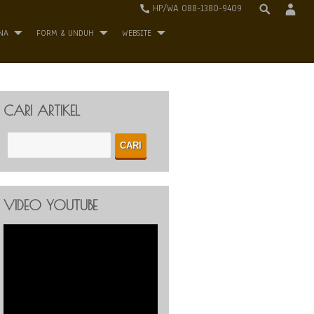
HP/WA 088-1380-9409
NA
FORM & UNDUH
WEBSITE
CARI ARTIKEL
VIDEO YOUTUBE