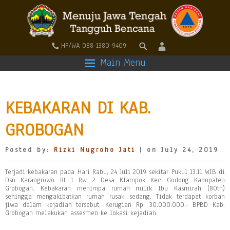
HP/WA 088-1380-9409
Main Menu
KEBAKARAN DI KAB.
GROBOGAN
Posted by:
Rizki Nugroho Jati
| on July 24, 2019
Terjadi kebakaran pada Hari Rabu, 24 Juli 2019 sekitar Pukul 13.11 WIB di
Dsn Karangrowo Rt 1 Rw 2 Desa Klampok Kec Godong Kabupaten
Grobogan. Kebakaran menimpa rumah milik Ibu Kasmirah (80th)
sehingga mengakibatkan rumah rusak sedang. Tidak terdapat korban
jiwa dalam kejadian tersebut. Kerugian Rp. 30.000.000,- BPBD Kab.
Grobogan melakukan assesmen ke lokasi kejadian.