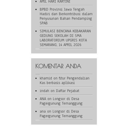
APEL HARI KARTINI
BPBD Provinsi Jawa Tengah
Hadiri dan Berkontribusi dalam
Penyusunan Bahan Pendamping
SPAB
SIMULASI BENCANA KEBAKARAN
GEDUNG SEKOLAH DI SMA
LABORATORIUM UPGRIS KOTA
SEMARANG, 14 APRIL 2026
KOMENTAR ANDA
khamid
on
fitur Pengendalian
Kas berbasis aplikasi
indah
on
Daftar Pejabat
ANA
on
Longsor di Desa
Pagergunung Temanggung
ana
on
Longsor di Desa
Pagergunung Temanggung