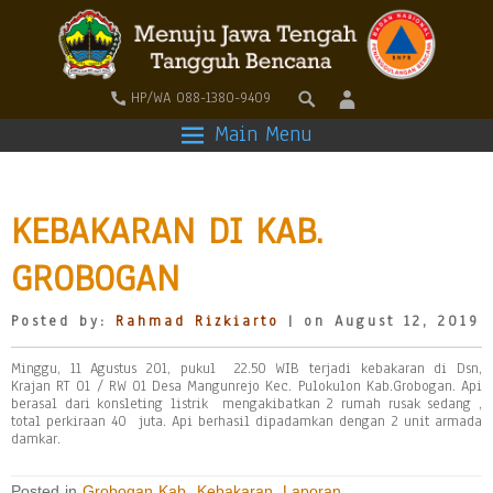
HP/WA 088-1380-9409
Main Menu
KEBAKARAN DI KAB.
GROBOGAN
Posted by:
Rahmad Rizkiarto
| on August 12, 2019
Minggu, 11 Agustus 201, pukul 22.50 WIB terjadi kebakaran di Dsn,
Krajan RT 01 / RW 01 Desa Mangunrejo Kec. Pulokulon Kab.Grobogan. Api
berasal dari konsleting listrik mengakibatkan 2 rumah rusak sedang ,
total perkiraan 40 juta. Api berhasil dipadamkan dengan 2 unit armada
damkar.
Posted in
Grobogan Kab
,
Kebakaran
,
Laporan