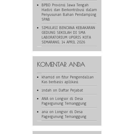
BPBD Provinsi Jawa Tengah
Hadiri dan Berkontribusi dalam
Penyusunan Bahan Pendamping
SPAB
SIMULASI BENCANA KEBAKARAN
GEDUNG SEKOLAH DI SMA
LABORATORIUM UPGRIS KOTA
SEMARANG, 14 APRIL 2026
KOMENTAR ANDA
khamid
on
fitur Pengendalian
Kas berbasis aplikasi
indah
on
Daftar Pejabat
ANA
on
Longsor di Desa
Pagergunung Temanggung
ana
on
Longsor di Desa
Pagergunung Temanggung