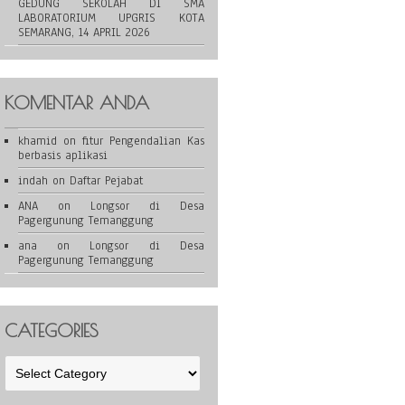
GEDUNG SEKOLAH DI SMA
LABORATORIUM UPGRIS KOTA
SEMARANG, 14 APRIL 2026
KOMENTAR ANDA
khamid
on
fitur Pengendalian Kas
berbasis aplikasi
indah
on
Daftar Pejabat
ANA
on
Longsor di Desa
Pagergunung Temanggung
ana
on
Longsor di Desa
Pagergunung Temanggung
CATEGORIES
Categories