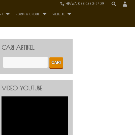
HP/WA 088-1380-9409
NA
FORM & UNDUH
WEBSITE
CARI ARTIKEL
VIDEO YOUTUBE