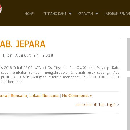
HOME
TENTANG KAMI
KEGIATAN
LAPORAN BENCA
AB. JEPARA
o
| on August 27, 2018
s 2018 Pukul 12.00 WIB di Ds. Tigajuru Rt : 04/02 Kec. Mayong, Kab.
da saat membakar sampah mengakibatkan 1 rumah rusak sedang. Api
ukul 14.00 WIB. Kerugian ditaksir mencapai Rp. 25.000.000. BPBD
dian bencana.
poran Bencana
,
Lokasi Bencana
|
No Comments »
kebakaran di kab. tegal
»