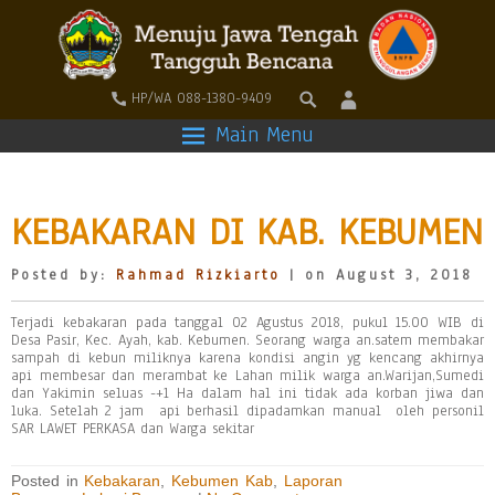
HP/WA 088-1380-9409
Main Menu
KEBAKARAN DI KAB. KEBUMEN
Posted by:
Rahmad Rizkiarto
| on August 3, 2018
Terjadi kebakaran pada tanggal 02 Agustus 2018, pukul 15.00 WIB di
Desa Pasir, Kec. Ayah, kab. Kebumen. Seorang warga an.satem membakar
sampah di kebun miliknya karena kondisi angin yg kencang akhirnya
api membesar dan merambat ke Lahan milik warga an.Warijan,Sumedi
dan Yakimin seluas -+1 Ha dalam hal ini tidak ada korban jiwa dan
luka. Setelah 2 jam api berhasil dipadamkan manual oleh personil
SAR LAWET PERKASA dan Warga sekitar
Posted in
Kebakaran
,
Kebumen Kab
,
Laporan