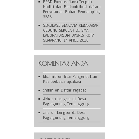
BPBD Provinsi Jawa Tengah
Hadiri dan Berkontribusi dalam
Penyusunan Bahan Pendamping
SPAB
SIMULASI BENCANA KEBAKARAN
GEDUNG SEKOLAH DI SMA
LABORATORIUM UPGRIS KOTA
SEMARANG, 14 APRIL 2026
KOMENTAR ANDA
khamid
on
fitur Pengendalian
Kas berbasis aplikasi
indah
on
Daftar Pejabat
ANA
on
Longsor di Desa
Pagergunung Temanggung
ana
on
Longsor di Desa
Pagergunung Temanggung