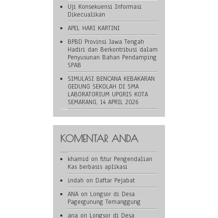
Uji Konsekuensi Informasi
Dikecualikan
APEL HARI KARTINI
BPBD Provinsi Jawa Tengah
Hadiri dan Berkontribusi dalam
Penyusunan Bahan Pendamping
SPAB
SIMULASI BENCANA KEBAKARAN
GEDUNG SEKOLAH DI SMA
LABORATORIUM UPGRIS KOTA
SEMARANG, 14 APRIL 2026
KOMENTAR ANDA
khamid
on
fitur Pengendalian
Kas berbasis aplikasi
indah
on
Daftar Pejabat
ANA
on
Longsor di Desa
Pagergunung Temanggung
ana
on
Longsor di Desa