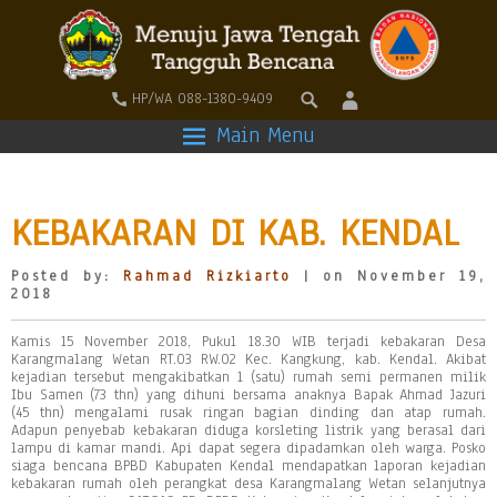
HP/WA 088-1380-9409
Main Menu
KEBAKARAN DI KAB. KENDAL
Posted by:
Rahmad Rizkiarto
| on November 19,
2018
Kamis 15 November 2018, Pukul 18.30 WIB terjadi kebakaran Desa
Karangmalang Wetan RT.03 RW.02 Kec. Kangkung, kab. Kendal. Akibat
kejadian tersebut mengakibatkan 1 (satu) rumah semi permanen milik
Ibu Samen (73 thn) yang dihuni bersama anaknya Bapak Ahmad Jazuri
(45 thn) mengalami rusak ringan bagian dinding dan atap rumah.
Adapun penyebab kebakaran diduga korsleting listrik yang berasal dari
lampu di kamar mandi. Api dapat segera dipadamkan oleh warga. Posko
siaga bencana BPBD Kabupaten Kendal mendapatkan laporan kejadian
kebakaran rumah oleh perangkat desa Karangmalang Wetan selanjutnya