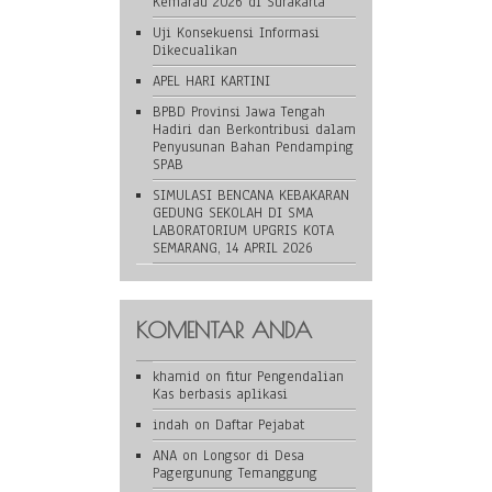
Kemarau 2026 di Surakarta
Uji Konsekuensi Informasi
Dikecualikan
APEL HARI KARTINI
BPBD Provinsi Jawa Tengah
Hadiri dan Berkontribusi dalam
Penyusunan Bahan Pendamping
SPAB
SIMULASI BENCANA KEBAKARAN
GEDUNG SEKOLAH DI SMA
LABORATORIUM UPGRIS KOTA
SEMARANG, 14 APRIL 2026
KOMENTAR ANDA
khamid
on
fitur Pengendalian
Kas berbasis aplikasi
indah
on
Daftar Pejabat
ANA
on
Longsor di Desa
Pagergunung Temanggung