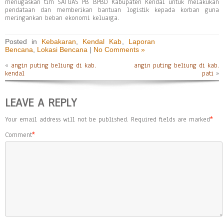
menugaskan tim SATGAS PB BPBD Kabupaten Kendal untuk melakukan
pendataan dan memberikan bantuan logistik kepada korban guna
meringankan beban ekonomi keluarga.
Posted in
Kebakaran
,
Kendal Kab
,
Laporan
Bencana
,
Lokasi Bencana
|
No Comments »
«
angin puting beliung di kab.
angin puting beliung di kab.
kendal
pati
»
LEAVE A REPLY
Your email address will not be published.
Required fields are marked
*
Comment
*