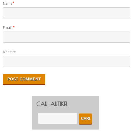
Name
*
Email
*
Website
CARI ARTIKEL