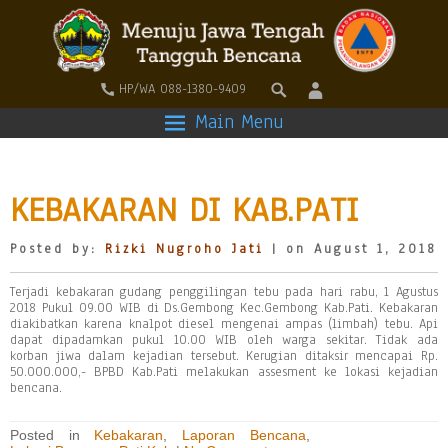
HP/WA 088-1380-9409
Main Menu
KEBAKARAN DI KAB.PATI
Posted by:
Rizki Nugroho Jati
| on August 1, 2018
Terjadi kebakaran gudang penggilingan tebu pada hari rabu, 1 Agustus
2018 Pukul 09.00 WIB di Ds.Gembong Kec.Gembong Kab.Pati. Kebakaran
diakibatkan karena knalpot diesel mengenai ampas (limbah) tebu. Api
dapat dipadamkan pukul 10.00 WIB oleh warga sekitar. Tidak ada
korban jiwa dalam kejadian tersebut. Kerugian ditaksir mencapai Rp.
50.000.000,- BPBD Kab.Pati melakukan assesment ke lokasi kejadian
bencana.
Posted in
Kebakaran
,
Laporan Bencana
,