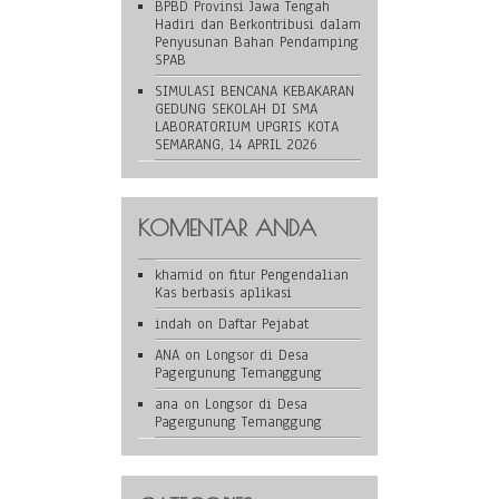
BPBD Provinsi Jawa Tengah
Hadiri dan Berkontribusi dalam
Penyusunan Bahan Pendamping
SPAB
SIMULASI BENCANA KEBAKARAN
GEDUNG SEKOLAH DI SMA
LABORATORIUM UPGRIS KOTA
SEMARANG, 14 APRIL 2026
KOMENTAR ANDA
khamid
on
fitur Pengendalian
Kas berbasis aplikasi
indah
on
Daftar Pejabat
ANA
on
Longsor di Desa
Pagergunung Temanggung
ana
on
Longsor di Desa
Pagergunung Temanggung