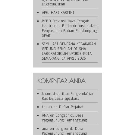
Dikecualikan
APEL HARI KARTINI
BPBD Provinsi Jawa Tengah
Hadiri dan Berkontribusi dalam
Penyusunan Bahan Pendamping
SPAB
SIMULASI BENCANA KEBAKARAN
GEDUNG SEKOLAH DI SMA
LABORATORIUM UPGRIS KOTA
SEMARANG, 14 APRIL 2026
KOMENTAR ANDA
khamid
on
fitur Pengendalian
Kas berbasis aplikasi
indah
on
Daftar Pejabat
ANA
on
Longsor di Desa
Pagergunung Temanggung
ana
on
Longsor di Desa
Pagergunung Temanggung