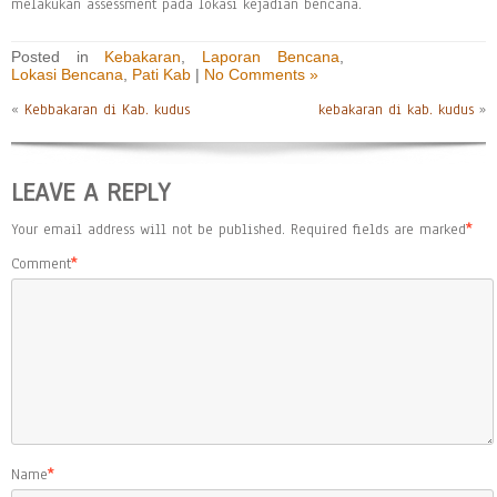
melakukan assessment pada lokasi kejadian bencana.
Posted in
Kebakaran
,
Laporan Bencana
,
Lokasi Bencana
,
Pati Kab
|
No Comments »
«
Kebbakaran di Kab. kudus
kebakaran di kab. kudus
»
LEAVE A REPLY
Your email address will not be published.
Required fields are marked
*
Comment
*
Name
*