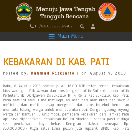
HP/WA 088-1380-9409
Main Menu
KEBAKARAN DI KAB. PATI
Posted by:
Rahmad Rizkiarto
| on August 9, 2018
Rabu, 8 Agustus 2018 sekitar pukul 16.00 WIB telah terjadi kebakaran
kios warung milik Wawan dan kios bengkel milik Sutik di tanah milik
Perhutani di Dk.Ngawen Ds.Sukolilo RT 4 RW 2 Kec.Sukolilo, kab. Pati.
Pada saat itu saksi 1 melihat kepulan asap dari arah utara dan saksi 2
melintas dan melihat asap mengepul dari kios tersebut kemudian
meminta tolong warga untuk memadamkan api. Dengan gotong royong
warga dan bantuan 3 unit mobil pemadam kebakaran dari Pemkab Patu
api bisa dipadamkan. Kebakaran belum diketahui secara pasti diduga
sisa pembakaran kayu bekas. Kerugian ditaksir mencapai Rp.
350.000.000,- (tiga ratus lima puluh juta rupiah). BPBD Kab. Pati