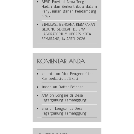
BPBD Provinsi Jawa Tengah
Hadiri dan Berkontribusi dalam
Penyusunan Bahan Pendamping
SPAB
SIMULASI BENCANA KEBAKARAN
GEDUNG SEKOLAH DI SMA
LABORATORIUM UPGRIS KOTA
SEMARANG, 14 APRIL 2026
KOMENTAR ANDA
khamid
on
fitur Pengendalian
Kas berbasis aplikasi
indah
on
Daftar Pejabat
ANA
on
Longsor di Desa
Pagergunung Temanggung
ana
on
Longsor di Desa
Pagergunung Temanggung