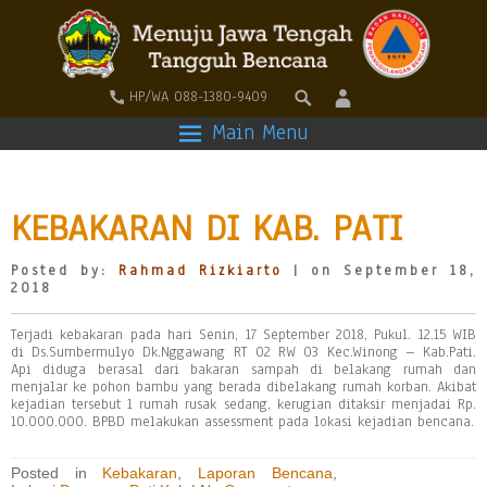
HP/WA 088-1380-9409
Main Menu
KEBAKARAN DI KAB. PATI
Posted by:
Rahmad Rizkiarto
| on September 18,
2018
Terjadi kebakaran pada hari Senin, 17 September 2018, Pukul. 12.15 WIB
di Ds.Sumbermulyo Dk.Nggawang RT 02 RW 03 Kec.Winong – Kab.Pati.
Api diduga berasal dari bakaran sampah di belakang rumah dan
menjalar ke pohon bambu yang berada dibelakang rumah korban. Akibat
kejadian tersebut 1 rumah rusak sedang, kerugian ditaksir menjadai Rp.
10.000.000. BPBD melakukan assessment pada lokasi kejadian bencana.
Posted in
Kebakaran
,
Laporan Bencana
,