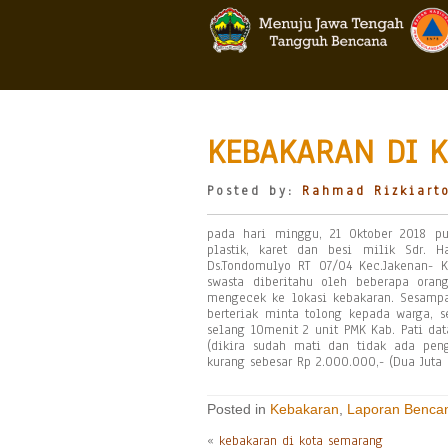
KEBAKARAN DI K
Posted by:
Rahmad Rizkiart
pada hari minggu, 21 Oktober 2018 pu
plastik, karet dan besi milik Sdr. 
Ds.Tondomulyo RT 07/04 Kec.Jakenan- Ka
swasta diberitahu oleh beberapa oran
mengecek ke lokasi kebakaran. Sesamp
berteriak minta tolong kepada warga, 
selang 10menit 2 unit PMK Kab. Pati da
(dikira sudah mati dan tidak ada peng
kurang sebesar Rp 2.000.000,- (Dua Juta
Posted in
Kebakaran
,
Laporan Benca
«
kebakaran di kota semarang