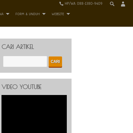
HP/WA 088-1380-9409
NA
FORM & UNDUH
WEBSITE
CARI ARTIKEL
VIDEO YOUTUBE