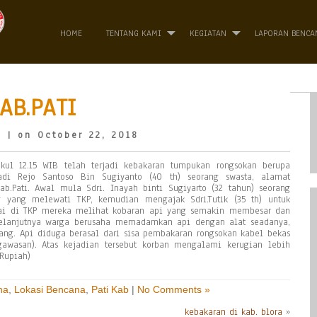
HOME
TENTANG KAMI
KEGIATAN
LAPORAN BENCA
AB.PATI
o
| on October 22, 2018
kul 12.15 WIB telah terjadi kebakaran tumpukan rongsokan berupa
Hadi Rejo Santoso Bin Sugiyanto (40 th) seorang swasta, alamat
b.Pati. Awal mula Sdri. Inayah binti Sugiyarto (32 tahun) seorang
g yang melewati TKP, kemudian mengajak Sdri.Tutik (35 th) untuk
ai di TKP mereka melihat kobaran api yang semakin membesar dan
selanjutnya warga berusaha memadamkan api dengan alat seadanya,
tang. Api diduga berasal dari sisa pembakaran rongsokan kabel bekas
awasan). Atas kejadian tersebut korban mengalami kerugian lebih
 Rupiah)
na
,
Lokasi Bencana
,
Pati Kab
|
No Comments »
kebakaran di kab. blora
»