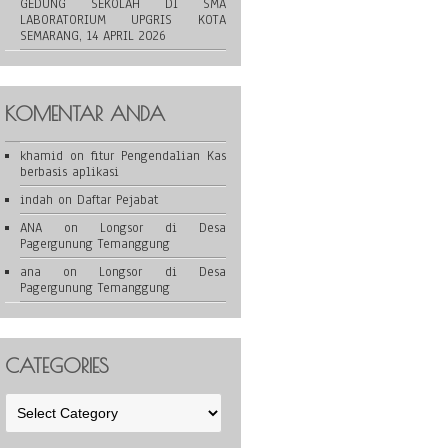
GEDUNG SEKOLAH DI SMA
LABORATORIUM UPGRIS KOTA
SEMARANG, 14 APRIL 2026
KOMENTAR ANDA
khamid
on
fitur Pengendalian Kas
berbasis aplikasi
indah
on
Daftar Pejabat
ANA
on
Longsor di Desa
Pagergunung Temanggung
ana
on
Longsor di Desa
Pagergunung Temanggung
CATEGORIES
Categories