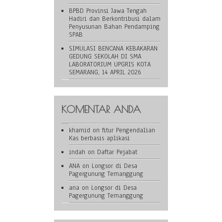
BPBD Provinsi Jawa Tengah
Hadiri dan Berkontribusi dalam
Penyusunan Bahan Pendamping
SPAB
SIMULASI BENCANA KEBAKARAN
GEDUNG SEKOLAH DI SMA
LABORATORIUM UPGRIS KOTA
SEMARANG, 14 APRIL 2026
KOMENTAR ANDA
khamid
on
fitur Pengendalian
Kas berbasis aplikasi
indah
on
Daftar Pejabat
ANA
on
Longsor di Desa
Pagergunung Temanggung
ana
on
Longsor di Desa
Pagergunung Temanggung