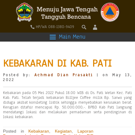
HP/WA 088-1380-9409
Main Menu
KEBAKARAN DI KAB. PATI
Posted by:
Achmad Dian Prasakti
| on May 13,
2022
Kebakaran pada 05 Mei 2022 Pukul 18.00 WIB di Ds. Pati Wetan Kec. Pati
Kab. Pati. Telah terjadi kebakaran Billjee Coffee milik Bp. Sarwo yang
diduga akibat konsleting listrik sehingga menyebabkan kerusakan berat.
Kerugian ditafsir mencapai Rp. 50.000.000,-. BPBD Kab Pati langsung
mendatangi lokasi dan melakukan pemadaman serta pendinginan di
lokasi kebakaran.
Posted in
Kebakaran
,
Kegiatan
,
Laporan