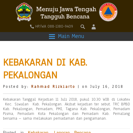
HP/WA 088-1380-9409
Main Menu
KEBAKARAN DI KAB.
PEKALONGAN
Posted by:
Rahmad Rizkiarto
| on July 16, 2018
Kebakaran Tanggal Kejadian 11 Juli 2018, pukul 10.30 WIB di Lokatex
Kec. Siwalan Kab. Pekalongan. Akibat kejadian ter sebut. TRC BPBD
Kab. Pekalongan, Pemadam, PMI, Tagana Kab. Pekalongan, Pemadam
Pisma, Pemadam Kota Pekalongan dan Pemadam Kab. Pemalang
bersama – sama melakukan pemadaman dan pengamanan.
Posted in
Kebakaran
,
Laporan Bencana
,