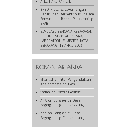
APEL HARI KARTINI
BPBD Provinsi Jawa Tengah
Hadiri dan Berkontribusi dalam
Penyusunan Bahan Pendamping
SPAB
SIMULASI BENCANA KEBAKARAN
GEDUNG SEKOLAH DI SMA
LABORATORIUM UPGRIS KOTA
SEMARANG, 14 APRIL 2026
KOMENTAR ANDA
khamid
on
fitur Pengendalian
Kas berbasis aplikasi
indah
on
Daftar Pejabat
ANA
on
Longsor di Desa
Pagergunung Temanggung
ana
on
Longsor di Desa
Pagergunung Temanggung