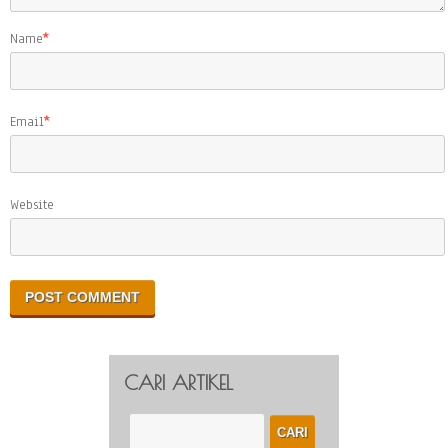
Name
*
Email
*
Website
CARI ARTIKEL