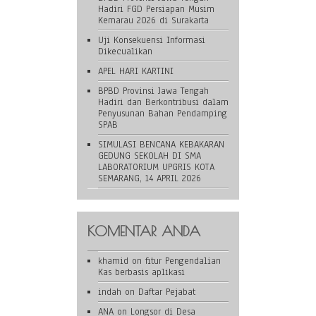
Hadiri FGD Persiapan Musim
Kemarau 2026 di Surakarta
Uji Konsekuensi Informasi
Dikecualikan
APEL HARI KARTINI
BPBD Provinsi Jawa Tengah
Hadiri dan Berkontribusi dalam
Penyusunan Bahan Pendamping
SPAB
SIMULASI BENCANA KEBAKARAN
GEDUNG SEKOLAH DI SMA
LABORATORIUM UPGRIS KOTA
SEMARANG, 14 APRIL 2026
KOMENTAR ANDA
khamid
on
fitur Pengendalian
Kas berbasis aplikasi
indah
on
Daftar Pejabat
ANA
on
Longsor di Desa