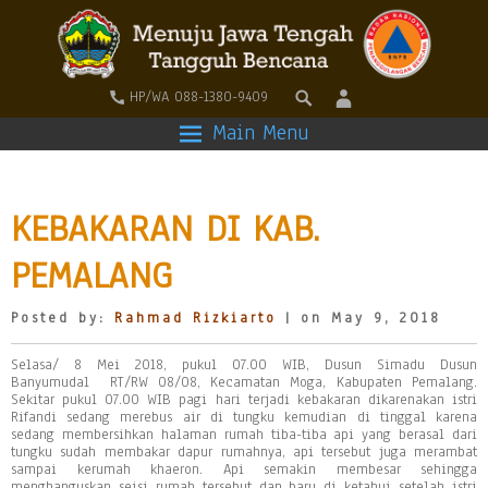
HP/WA 088-1380-9409
Main Menu
KEBAKARAN DI KAB.
PEMALANG
Posted by:
Rahmad Rizkiarto
| on May 9, 2018
Selasa/ 8 Mei 2018, pukul 07.00 WIB, Dusun Simadu Dusun
Banyumudal RT/RW 08/08, Kecamatan Moga, Kabupaten Pemalang.
Sekitar pukul 07.00 WIB pagi hari terjadi kebakaran dikarenakan istri
Rifandi sedang merebus air di tungku kemudian di tinggal karena
sedang membersihkan halaman rumah tiba-tiba api yang berasal dari
tungku sudah membakar dapur rumahnya, api tersebut juga merambat
sampai kerumah khaeron. Api semakin membesar sehingga
menghanguskan seisi rumah tersebut dan baru di ketahui setelah istri