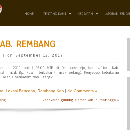
HOME
TENTANG KAMI
KEGIATAN
LAPORAN BENCA
KAB. REMBANG
o
| on September 12, 2019
tember 2019, pukul 07.00 WIB di Ds. purworejo, Kec. kaliori, Kab.
ah milik Bp. Kosim terbakar ( rusak sedang). Penyebab kebakaran
u oleh 1 pemadam dan 1 tangki
na
,
Lokasi Bencana
,
Rembang Kab
|
No Comments »
lang
kebakaran gunung slamet kab. purbalingga
»