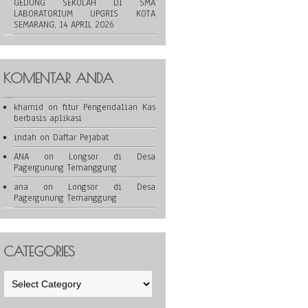
GEDUNG SEKOLAH DI SMA
LABORATORIUM UPGRIS KOTA
SEMARANG, 14 APRIL 2026
KOMENTAR ANDA
khamid
on
fitur Pengendalian Kas
berbasis aplikasi
indah
on
Daftar Pejabat
ANA
on
Longsor di Desa
Pagergunung Temanggung
ana
on
Longsor di Desa
Pagergunung Temanggung
CATEGORIES
Categories