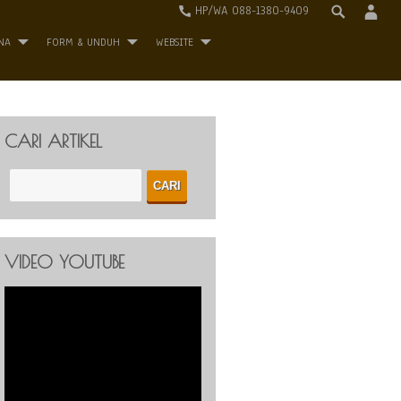
HP/WA 088-1380-9409
NA
FORM & UNDUH
WEBSITE
CARI ARTIKEL
VIDEO YOUTUBE