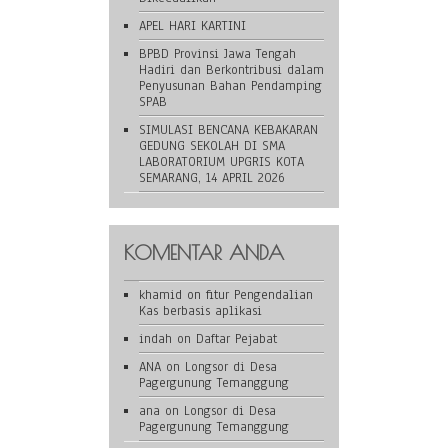
APEL HARI KARTINI
BPBD Provinsi Jawa Tengah
Hadiri dan Berkontribusi dalam
Penyusunan Bahan Pendamping
SPAB
SIMULASI BENCANA KEBAKARAN
GEDUNG SEKOLAH DI SMA
LABORATORIUM UPGRIS KOTA
SEMARANG, 14 APRIL 2026
KOMENTAR ANDA
khamid
on
fitur Pengendalian
Kas berbasis aplikasi
indah
on
Daftar Pejabat
ANA
on
Longsor di Desa
Pagergunung Temanggung
ana
on
Longsor di Desa
Pagergunung Temanggung