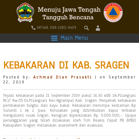
HP/WA 088-1380-9409
Main Menu
KEBAKARAN DI KAB. SRAGEN
Posted by:
Achmad Dian Prasakti
| on September
22, 2019
Tejadi kebakaran pada 21 September 2019 pukul 16.30 WIB Dk.Pilangsari
Rt.17 Rw.05 Ds.Pilangsari Kec.Ngrampal Kab. Sragen. Penyebab kebakaran
pembakaran tungku dari kayu bakar. Kebakaran menimpa kediaman Bp
Sunardi 1 kk 2 jiwa. Kerusakan yang ditimbulkan dapur terbakar
mengalami rusak ringan. Kerugian diperkirakan Rp. 5.000.000,-. Upaya
penangganan yang telah dilakukan oleh Tim Reaksi Cepat PB BPBD
Kabupaten Sragen melakukan assessment dan evakuasi.