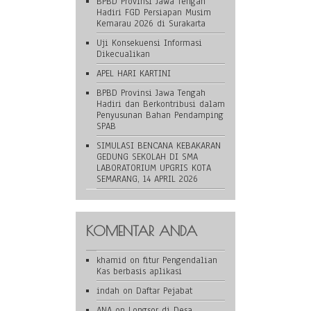
BPBD Provinsi Jawa Tengah
Hadiri FGD Persiapan Musim
Kemarau 2026 di Surakarta
Uji Konsekuensi Informasi
Dikecualikan
APEL HARI KARTINI
BPBD Provinsi Jawa Tengah
Hadiri dan Berkontribusi dalam
Penyusunan Bahan Pendamping
SPAB
SIMULASI BENCANA KEBAKARAN
GEDUNG SEKOLAH DI SMA
LABORATORIUM UPGRIS KOTA
SEMARANG, 14 APRIL 2026
KOMENTAR ANDA
khamid
on
fitur Pengendalian
Kas berbasis aplikasi
indah
on
Daftar Pejabat
ANA
on
Longsor di Desa