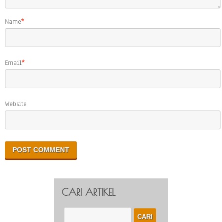
Name
*
Email
*
Website
CARI ARTIKEL