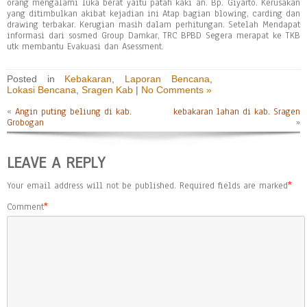
orang mengalami luka berat yaitu patah kaki an. Bp. Giyarto. Kerusakan
yang ditimbulkan akibat kejadian ini Atap bagian blowing, carding dan
drawing terbakar. Kerugian masih dalam perhitungan. Setelah Mendapat
informasi dari sosmed Group Damkar, TRC BPBD Segera merapat ke TKB
utk membantu Evakuasi dan Asessment.
Posted in
Kebakaran
,
Laporan Bencana
,
Lokasi Bencana
,
Sragen Kab
|
No Comments »
«
Angin puting beliung di kab.
kebakaran lahan di kab. Sragen
Grobogan
»
LEAVE A REPLY
Your email address will not be published.
Required fields are marked
*
Comment
*