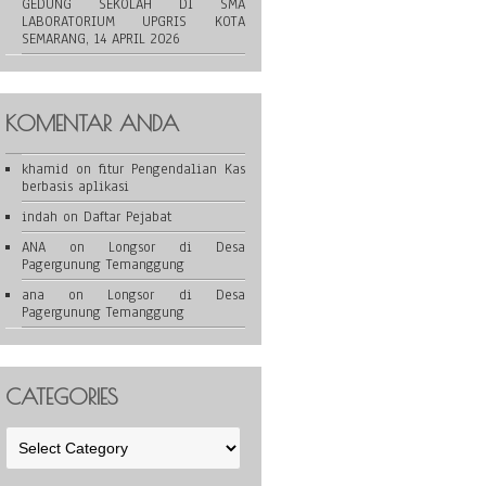
GEDUNG SEKOLAH DI SMA
LABORATORIUM UPGRIS KOTA
SEMARANG, 14 APRIL 2026
KOMENTAR ANDA
khamid
on
fitur Pengendalian Kas
berbasis aplikasi
indah
on
Daftar Pejabat
ANA
on
Longsor di Desa
Pagergunung Temanggung
ana
on
Longsor di Desa
Pagergunung Temanggung
CATEGORIES
Categories