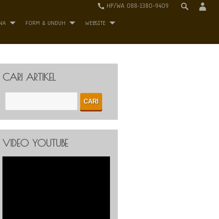
HP/WA 088-1380-9409
NA
FORM & UNDUH
WEBSITE
CARI ARTIKEL
VIDEO YOUTUBE