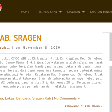
HOME
TENTANG KAMI
KEGIATAN
LAPORAN BENCA
AB. SRAGEN
sakti
| on November 8, 2019
 pukul 07.00 WIB di Dk kragilan Rt. 11, Ds. Kragilan, Kec. Gemolong
Bp. Darmo Kiman 1 kk 3 jiwa. Ibu wakiyem setelah selesai memasak
pasar untuk berjualan Wardi yang sedang bekerja di depan rumah
sar berasal dari dapur rumahnya kemudian segera berteriak minta
 menghubungi Pemadam Kebakaran Kab. Sragen cab. Gemolong. Tidak
rusakan akibat kebakaran 3 rumah terbakar, bahan kayu mebel, padi
at2 berharga, uang senilai 3 jt, dan emas 20 gr. Kerugian ditaksir
gen membantu proses pemadaman dan melakukan assessment.
na
,
Lokasi Bencana
,
Sragen Kab
|
No Comments »
kebakaran di kab. Blora
»