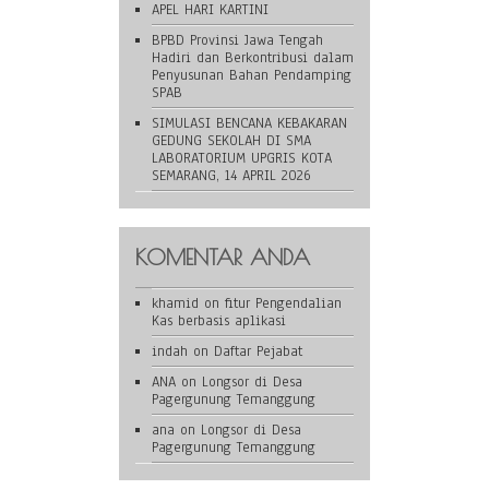
APEL HARI KARTINI
BPBD Provinsi Jawa Tengah
Hadiri dan Berkontribusi dalam
Penyusunan Bahan Pendamping
SPAB
SIMULASI BENCANA KEBAKARAN
GEDUNG SEKOLAH DI SMA
LABORATORIUM UPGRIS KOTA
SEMARANG, 14 APRIL 2026
KOMENTAR ANDA
khamid
on
fitur Pengendalian
Kas berbasis aplikasi
indah
on
Daftar Pejabat
ANA
on
Longsor di Desa
Pagergunung Temanggung
ana
on
Longsor di Desa
Pagergunung Temanggung