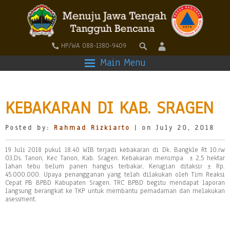
HP/WA 088-1380-9409
Main Menu
KEBAKARAN DI KAB. SRAGEN
Posted by:
Rahmad Rizkiarto
| on July 20, 2018
19 Juli 2018 pukul 18.40 WIB terjadi kebakaran di Dk. Bangkle Rt 10.rw
03,Ds. Tanon, Kec Tanon, Kab. Sragen. Kebakaran menimpa ± 2,5 hektar
lahan tebu belum panen hangus terbakar, Kerugian ditaksir ± Rp.
45.000.000. Upaya penangganan yang telah dilakukan oleh Tim Reaksi
Cepat PB BPBD Kabupaten Sragen. TRC BPBD begitu mendapat laporan
langsung berangkat ke TKP untuk membantu pemadaman dan melakukan
asessment.