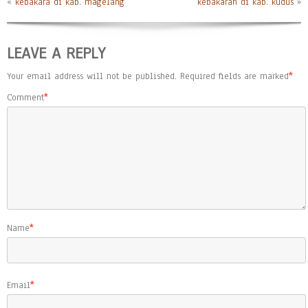
«
kebakara di kab. magelang
kebakaran di kab. kudus
»
LEAVE A REPLY
Your email address will not be published.
Required fields are marked
*
Comment
*
Name
*
Email
*