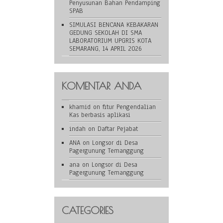
Penyusunan Bahan Pendamping
SPAB
SIMULASI BENCANA KEBAKARAN
GEDUNG SEKOLAH DI SMA
LABORATORIUM UPGRIS KOTA
SEMARANG, 14 APRIL 2026
KOMENTAR ANDA
khamid
on
fitur Pengendalian
Kas berbasis aplikasi
indah
on
Daftar Pejabat
ANA
on
Longsor di Desa
Pagergunung Temanggung
ana
on
Longsor di Desa
Pagergunung Temanggung
CATEGORIES