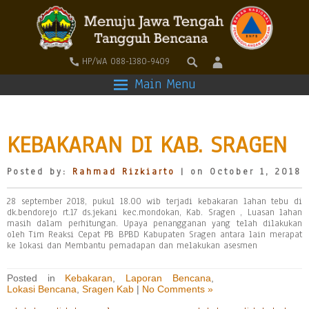
HP/WA 088-1380-9409
Main Menu
KEBAKARAN DI KAB. SRAGEN
Posted by:
Rahmad Rizkiarto
| on October 1, 2018
28 september 2018, pukul 18.00 wib terjadi kebakaran lahan tebu di
dk.bendorejo rt.17 ds.jekani kec.mondokan, Kab. Sragen , Luasan lahan
masih dalam perhitungan. Upaya penangganan yang telah dilakukan
oleh Tim Reaksi Cepat PB BPBD Kabupaten Sragen antara lain merapat
ke lokasi dan Membantu pemadapan dan melakukan asesmen
Posted in
Kebakaran
,
Laporan Bencana
,
Lokasi Bencana
,
Sragen Kab
|
No Comments »