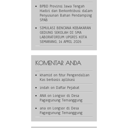
BPBD Provinsi Jawa Tengah
Hadiri dan Berkontribusi dalam
Penyusunan Bahan Pendamping
SPAB
SIMULASI BENCANA KEBAKARAN
GEDUNG SEKOLAH DI SMA
LABORATORIUM UPGRIS KOTA
SEMARANG, 14 APRIL 2026
KOMENTAR ANDA
khamid
on
fitur Pengendalian
Kas berbasis aplikasi
indah
on
Daftar Pejabat
ANA
on
Longsor di Desa
Pagergunung Temanggung
ana
on
Longsor di Desa
Pagergunung Temanggung