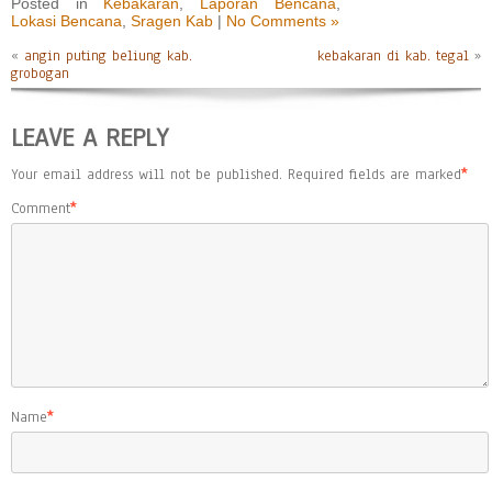
Posted in
Kebakaran
,
Laporan Bencana
,
Lokasi Bencana
,
Sragen Kab
|
No Comments »
«
angin puting beliung kab.
kebakaran di kab. tegal
»
grobogan
LEAVE A REPLY
Your email address will not be published.
Required fields are marked
*
Comment
*
Name
*