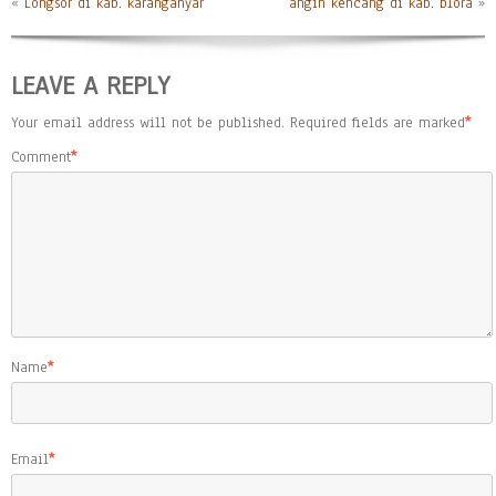
«
Longsor di kab. karanganyar
angin kencang di kab. blora
»
LEAVE A REPLY
Your email address will not be published.
Required fields are marked
*
Comment
*
Name
*
Email
*