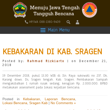
HP/WA 088-1380-9409
Main Menu
KEBAKARAN DI KAB. SRAGEN
Posted by:
Rahmad Rizkiarto
| on December 21,
2018
19 Desember 2018, pukul 13.30 WIB di Jln. Raya sukowati no 237. Dk,
Karang dowo. Ds, Sragen tengah. Kab. Sragen. Pembakaran Sampah
mengakibatkan 1 rumah rusak sedang, kerugian Rp. 2.000.000. BPBD
melakukan assessment pada lokasi kejadian bencana.
Posted in
Kebakaran
,
Laporan Bencana
,
Lokasi Bencana
,
Sragen Kab
|
No Comments »