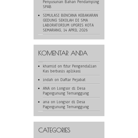
Penyusunan Bahan Pendamping
SPAB
SIMULASI BENCANA KEBAKARAN
GEDUNG SEKOLAH DI SMA
LABORATORIUM UPGRIS KOTA
SEMARANG, 14 APRIL 2026
KOMENTAR ANDA
khamid
on
fitur Pengendalian
Kas berbasis aplikasi
indah
on
Daftar Pejabat
ANA
on
Longsor di Desa
Pagergunung Temanggung
ana
on
Longsor di Desa
Pagergunung Temanggung
CATEGORIES