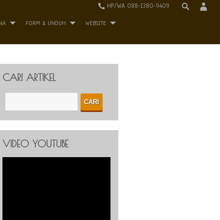
HP/WA 088-1380-9409
NA
FORM & UNDUH
WEBSITE
CARI ARTIKEL
VIDEO YOUTUBE