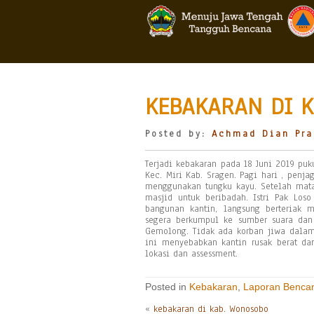
KEBAKARAN DI K
Posted by:
Achmad Dian Pra
Terjadi kebakaran pada 18 Juni 2019 puk
Kec. Miri Kab. Sragen. Pagi hari , pen
menggunakan tungku kayu. Setelah mata
masjid untuk beribadah. Istri Pak Los
bangunan kantin, langsung berteriak 
segera berkumpul ke sumber suara dan 
Gemolong. Tidak ada korban jiwa dalam 
ini menyebabkan kantin rusak berat da
lokasi dan assessment.
Posted in
Kebakaran
,
Laporan Benca
«
kebakaran di kab. Wonosobo