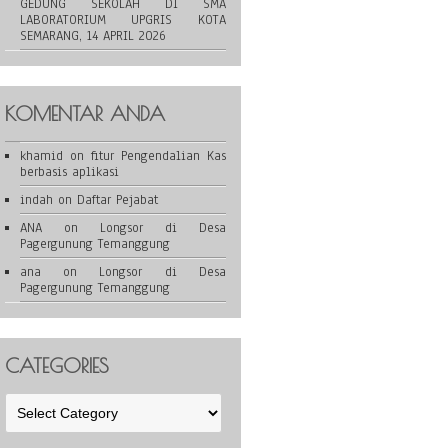
GEDUNG SEKOLAH DI SMA
LABORATORIUM UPGRIS KOTA
SEMARANG, 14 APRIL 2026
KOMENTAR ANDA
khamid
on
fitur Pengendalian Kas
berbasis aplikasi
indah
on
Daftar Pejabat
ANA
on
Longsor di Desa
Pagergunung Temanggung
ana
on
Longsor di Desa
Pagergunung Temanggung
CATEGORIES
Categories