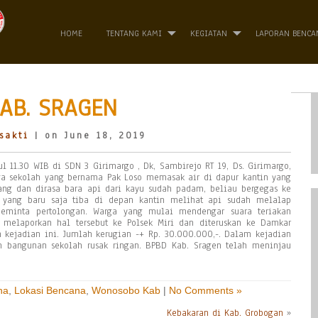
HOME
TENTANG KAMI
KEGIATAN
LAPORAN BENCA
AB. SRAGEN
sakti
| on June 18, 2019
ul 11.30 WIB di SDN 3 Girimargo , Dk, Sambirejo RT 19, Ds. Girimargo,
jaga sekolah yang bernama Pak Loso memasak air di dapur kantin yang
ng dan dirasa bara api dari kayu sudah padam, beliau bergegas ke
o yang baru saja tiba di depan kantin melihat api sudah melalap
meminta pertolongan. Warga yang mulai mendengar suara teriakan
melaporkan hal tersebut ke Polsek Miri dan diteruskan ke Damkar
kejadian ini. Jumlah kerugian -+ Rp. 30.000.000,-. Dalam kejadian
n bangunan sekolah rusak ringan. BPBD Kab. Sragen telah meninjau
na
,
Lokasi Bencana
,
Wonosobo Kab
|
No Comments »
Kebakaran di Kab. Grobogan
»