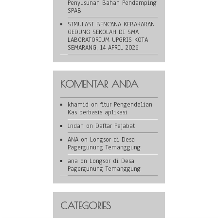
Penyusunan Bahan Pendamping
SPAB
SIMULASI BENCANA KEBAKARAN
GEDUNG SEKOLAH DI SMA
LABORATORIUM UPGRIS KOTA
SEMARANG, 14 APRIL 2026
KOMENTAR ANDA
khamid
on
fitur Pengendalian
Kas berbasis aplikasi
indah
on
Daftar Pejabat
ANA
on
Longsor di Desa
Pagergunung Temanggung
ana
on
Longsor di Desa
Pagergunung Temanggung
CATEGORIES