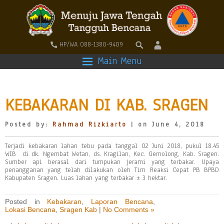
HP/WA 088-1380-9409
Main Menu
KEBAKARAN DI KAB. SRAGEN
Posted by:
Rahmad Rizkiarto
| on June 4, 2018
Terjadi kebakaran lahan tebu pada tanggal 02 Juni 2018, pukul 18.45
WIB di dk. Ngembat Wetan, ds. Kragilan, Kec. Gemolong, Kab. Sragen.
Sumber api berasal dari tumpukan jerami yang terbakar. Upaya
penangganan yang telah dilakukan oleh Tim Reaksi Cepat PB BPBD
Kabupaten Sragen. Luas lahan yang terbakar ± 3 hektar.
Posted in
Kebakaran
,
Laporan Bencana
,
Lokasi Bencana
,
Sragen Kab
|
No Comments »