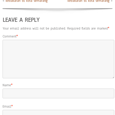
«
kebakaran di kota semarang
kebakaran di kota semarang
»
LEAVE A REPLY
Your email address will not be published.
Required fields are marked
*
Comment
*
Name
*
Email
*