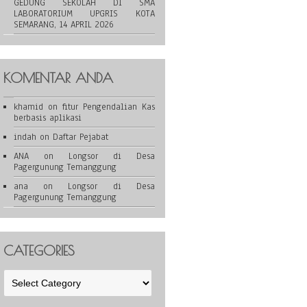
GEDUNG SEKOLAH DI SMA
LABORATORIUM UPGRIS KOTA
SEMARANG, 14 APRIL 2026
KOMENTAR ANDA
khamid
on
fitur Pengendalian Kas
berbasis aplikasi
indah
on
Daftar Pejabat
ANA
on
Longsor di Desa
Pagergunung Temanggung
ana
on
Longsor di Desa
Pagergunung Temanggung
CATEGORIES
Categories