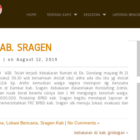
HOME
TENTANG KAMI
KEGIATAN
LAPORAN BENCA
AB. SRAGEN
o
| on August 12, 2019
30 WIB. Telah terjadi Kebakaran Rumah di Dk. Gondang mayang Rt 21
 pukul 06.30 wib bersamaan sholat idul adha ada ibu ibu yg sholat
lik bp. Arifin kemudian warga segera merespon dg berusaha
r Damkar Kab. Sragen. Kebakaran dikarenakan Konsleting listrik,
n rusak berat beserta isinya dan 1 KK mengungsi kerumah warga.
.000.000. Pusdalop BPBD kab. Sragen begitu mendapat laporan dr
emerintahkan TRC BPBD kab. Sragen utk menuju lokasi evakuasi dan
na
,
Lokasi Bencana
,
Sragen Kab
|
No Comments »
kebakaran di kab. grobogan
»