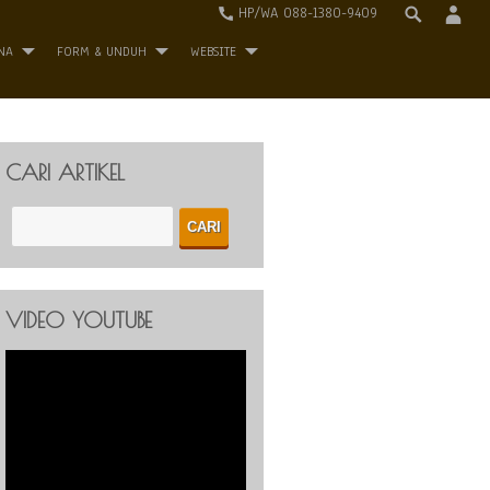
HP/WA 088-1380-9409
NA
FORM & UNDUH
WEBSITE
CARI ARTIKEL
VIDEO YOUTUBE