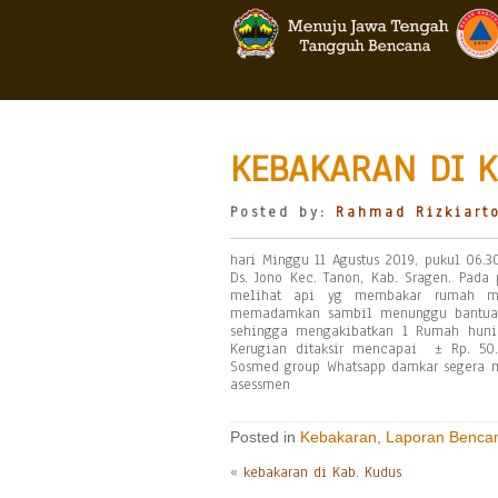
KEBAKARAN DI K
Posted by:
Rahmad Rizkiart
hari Minggu 11 Agustus 2019, pukul 06.
Ds. Jono Kec. Tanon, Kab. Sragen. Pada
melihat api yg membakar rumah mi
memadamkan sambil menunggu bantuan d
sehingga mengakibatkan 1 Rumah hunia
Kerugian ditaksir mencapai ± Rp. 50
Sosmed group Whatsapp damkar segera m
asessmen
Posted in
Kebakaran
,
Laporan Benca
«
kebakaran di Kab. Kudus