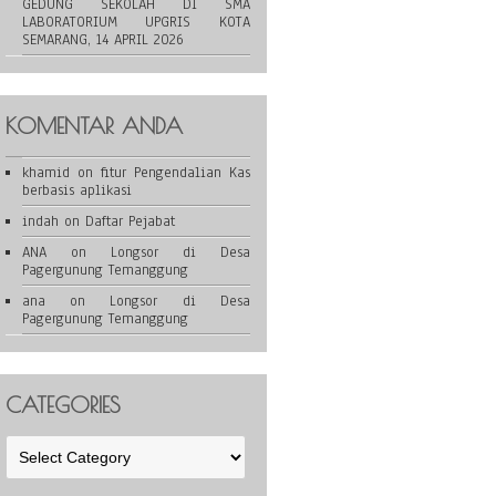
GEDUNG SEKOLAH DI SMA
LABORATORIUM UPGRIS KOTA
SEMARANG, 14 APRIL 2026
KOMENTAR ANDA
khamid
on
fitur Pengendalian Kas
berbasis aplikasi
indah
on
Daftar Pejabat
ANA
on
Longsor di Desa
Pagergunung Temanggung
ana
on
Longsor di Desa
Pagergunung Temanggung
CATEGORIES
Categories