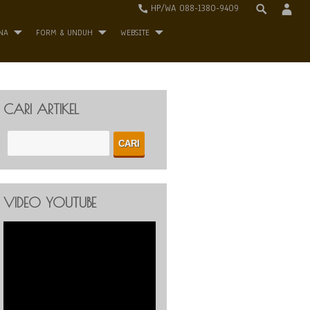
HP/WA 088-1380-9409
NA
FORM & UNDUH
WEBSITE
CARI ARTIKEL
VIDEO YOUTUBE