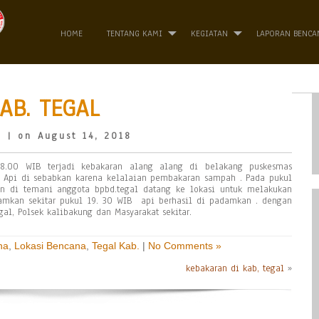
HOME
TENTANG KAMI
KEGIATAN
LAPORAN BENCA
AB. TEGAL
o
| on August 14, 2018
8.00 WIB terjadi kebakaran alang alang di belakang puskesmas
. Api di sebabkan karena kelalaian pembakaran sampah . Pada pukul
n di temani anggota bpbd.tegal datang ke lokasi untuk melakukan
mkan sekitar pukul 19. 30 WIB api berhasil di padamkan . dengan
al, Polsek kalibakung dan Masyarakat sekitar.
na
,
Lokasi Bencana
,
Tegal Kab.
|
No Comments »
kebakaran di kab, tegal
»