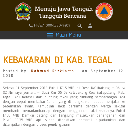
HP/WA 088-1380-9409
Main Menu
KEBAKARAN DI KAB. TEGAL
Posted by:
Rahmad Rizkiarto
| on September 12,
2018
Selasa, 11 September 2018 Pukul 17:15 WIB di Desa Kalibakung rt 06 rw
02 Jln raya yomani – Guci Km 05 Ds Kalibakung Kec Balapulang, Kab.
Tegal. Api berasal dari puntung rokok yang dibuang sembarangan. Api
dengan cepat membakar lahan yang dimungkinkan dapat menjalar ke
peternakan ayam. Kemudian saksi bersama dengan warga sekitar
membantu memadamkan api dengan menggunakan alat seadanya. Pukul
17.50 WIB Damkar datang dan langsung melakukan penanganan dan
Pukul 19.35 WIB api sudah dipastikan berhasil dipadamkan dan
dilanjutkan dengan proses pendinginan;