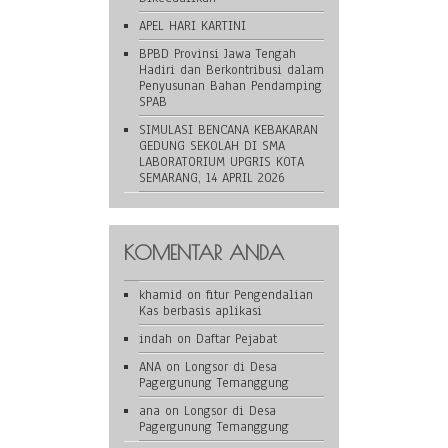
APEL HARI KARTINI
BPBD Provinsi Jawa Tengah
Hadiri dan Berkontribusi dalam
Penyusunan Bahan Pendamping
SPAB
SIMULASI BENCANA KEBAKARAN
GEDUNG SEKOLAH DI SMA
LABORATORIUM UPGRIS KOTA
SEMARANG, 14 APRIL 2026
KOMENTAR ANDA
khamid
on
fitur Pengendalian
Kas berbasis aplikasi
indah
on
Daftar Pejabat
ANA
on
Longsor di Desa
Pagergunung Temanggung
ana
on
Longsor di Desa
Pagergunung Temanggung