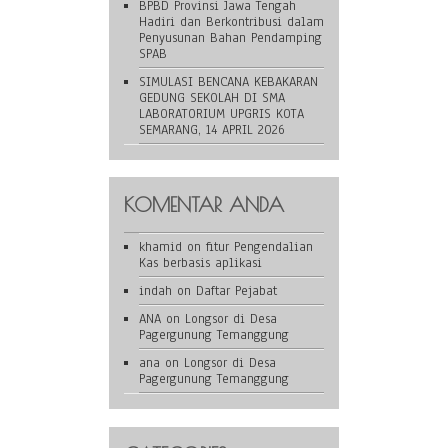
BPBD Provinsi Jawa Tengah
Hadiri dan Berkontribusi dalam
Penyusunan Bahan Pendamping
SPAB
SIMULASI BENCANA KEBAKARAN
GEDUNG SEKOLAH DI SMA
LABORATORIUM UPGRIS KOTA
SEMARANG, 14 APRIL 2026
KOMENTAR ANDA
khamid
on
fitur Pengendalian
Kas berbasis aplikasi
indah
on
Daftar Pejabat
ANA
on
Longsor di Desa
Pagergunung Temanggung
ana
on
Longsor di Desa
Pagergunung Temanggung