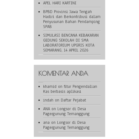
APEL HARI KARTINI
BPBD Provinsi Jawa Tengah
Hadiri dan Berkontribusi dalam
Penyusunan Bahan Pendamping
SPAB
SIMULASI BENCANA KEBAKARAN
GEDUNG SEKOLAH DI SMA
LABORATORIUM UPGRIS KOTA
SEMARANG, 14 APRIL 2026
KOMENTAR ANDA
khamid
on
fitur Pengendalian
Kas berbasis aplikasi
indah
on
Daftar Pejabat
ANA
on
Longsor di Desa
Pagergunung Temanggung
ana
on
Longsor di Desa
Pagergunung Temanggung