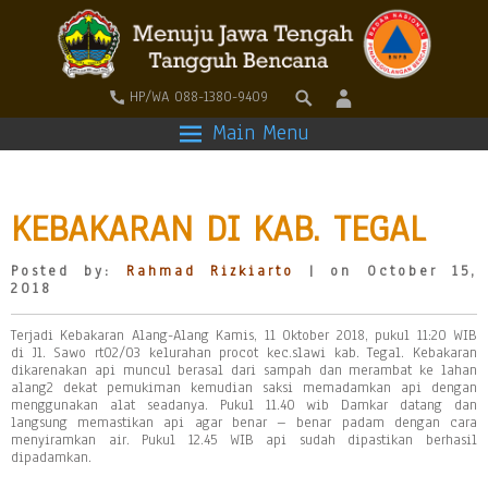
HP/WA 088-1380-9409
Main Menu
KEBAKARAN DI KAB. TEGAL
Posted by:
Rahmad Rizkiarto
| on October 15,
2018
Terjadi Kebakaran Alang-Alang Kamis, 11 Oktober 2018, pukul 11:20 WIB
di Jl. Sawo rt02/03 kelurahan procot kec.slawi kab. Tegal. Kebakaran
dikarenakan api muncul berasal dari sampah dan merambat ke lahan
alang2 dekat pemukiman kemudian saksi memadamkan api dengan
menggunakan alat seadanya. Pukul 11.40 wib Damkar datang dan
langsung memastikan api agar benar – benar padam dengan cara
menyiramkan air. Pukul 12.45 WIB api sudah dipastikan berhasil
dipadamkan.