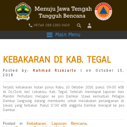
HP/WA 088-1380-9409
Main Menu
KEBAKARAN DI KAB. TEGAL
Posted by:
Rahmad Rizkiarto
| on October 15,
2018
Terjadi kebakaran hutan pinus Rabu, 10 Oktober 2018, pukul 09:00 WIB
di Ds.Clirit, kec Lebaksiu, Kab. Tegal. Setelah mendapat laporan dari
Mandor Perhutani melapor ke pos Damkar Slawi kemudian Petugas
Damkar langsung datang membantu untuk melakukan penanganan di
lokasi yang terbakar. Pukul 17.00 WIB anggota Damkar merapat ke pos
Damkar.
Posted in
Kebakaran
,
Laporan Bencana
,