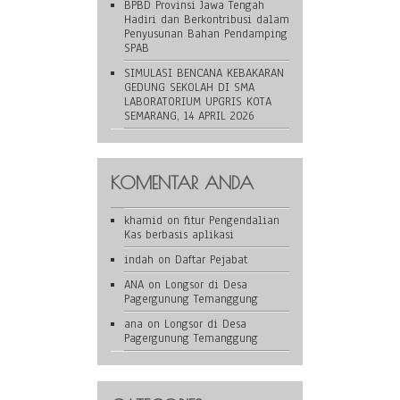
BPBD Provinsi Jawa Tengah
Hadiri dan Berkontribusi dalam
Penyusunan Bahan Pendamping
SPAB
SIMULASI BENCANA KEBAKARAN
GEDUNG SEKOLAH DI SMA
LABORATORIUM UPGRIS KOTA
SEMARANG, 14 APRIL 2026
KOMENTAR ANDA
khamid
on
fitur Pengendalian
Kas berbasis aplikasi
indah
on
Daftar Pejabat
ANA
on
Longsor di Desa
Pagergunung Temanggung
ana
on
Longsor di Desa
Pagergunung Temanggung