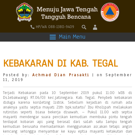
HP/WA 088-1380-9409
Main Menu
KEBAKARAN DI KAB. TEGAL
Posted by:
Achmad Dian Prasakti
| on September
11, 2019
Terjadi Kebakaran pada 10 September 2019 pukul 11.00 WIB di
Ds.lebakwangi RT.06/03 kec.jatinegara. Kab. Tegal. Penybeb kebakaran
diduga karena korsleting listrik. Sebelum kejadian di rumah ada
anaknya yaitu septia mayati 21th bpk.sutarto/ Ibu Kholipah melakukan
rutinitas seperti biasa bekerja disawah, – Pukul 11.00 wib septia
mayanti mendengar suara percikan kemudian membuka pintu tengah
terdapat kobaran api yang berasal dari salah satu lampu tengah
kemudian berusaha memadamkan menggunakan air,akan tetapi angin
kencang sehingga menyambar ke kayu eptia mayanti ketakutan dan