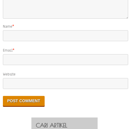
Name
*
Email
*
Website
CARI ARTIKEL