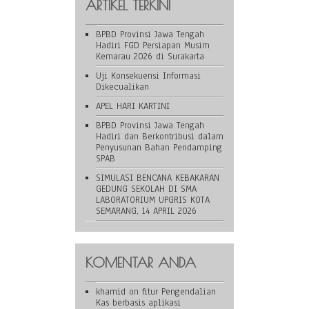
ARTIKEL TERKINI
BPBD Provinsi Jawa Tengah
Hadiri FGD Persiapan Musim
Kemarau 2026 di Surakarta
Uji Konsekuensi Informasi
Dikecualikan
APEL HARI KARTINI
BPBD Provinsi Jawa Tengah
Hadiri dan Berkontribusi dalam
Penyusunan Bahan Pendamping
SPAB
SIMULASI BENCANA KEBAKARAN
GEDUNG SEKOLAH DI SMA
LABORATORIUM UPGRIS KOTA
SEMARANG, 14 APRIL 2026
KOMENTAR ANDA
khamid
on
fitur Pengendalian
Kas berbasis aplikasi