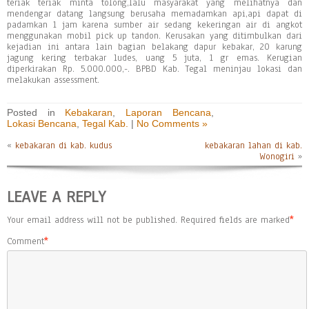
teriak teriak minta tolong,lalu masyarakat yang melihatnya dan
mendengar datang langsung berusaha memadamkan api,api dapat di
padamkan 1 jam karena sumber air sedang kekeringan air di angkot
menggunakan mobil pick up tandon. Kerusakan yang ditimbulkan dari
kejadian ini antara lain bagian belakang dapur kebakar, 20 karung
jagung kering terbakar ludes, uang 5 juta, 1 gr emas. Kerugian
diperkirakan Rp. 5.000.000,-. BPBD Kab. Tegal meninjau lokasi dan
melakukan assessment.
Posted in
Kebakaran
,
Laporan Bencana
,
Lokasi Bencana
,
Tegal Kab.
|
No Comments »
«
kebakaran di kab. kudus
kebakaran lahan di kab.
Wonogiri
»
LEAVE A REPLY
Your email address will not be published.
Required fields are marked
*
Comment
*