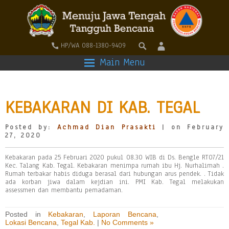
HP/WA 088-1380-9409
Main Menu
KEBAKARAN DI KAB. TEGAL
Posted by:
Achmad Dian Prasakti
| on February
27, 2020
Kebakaran pada 25 Februari 2020 pukul 08.30 WIB di Ds. Bengle RT07/21
Kec. Talang Kab. Tegal. Kebakaran menimpa rumah ibu Hj. Nurhalimah .
Rumah terbakar habis diduga berasal dari hubungan arus pendek. . Tidak
ada korban jiwa dalam kejdian ini. PMI Kab. Tegal melakukan
assessmen dan membantu pemadaman.
Posted in
Kebakaran
,
Laporan Bencana
,
Lokasi Bencana
,
Tegal Kab.
|
No Comments »