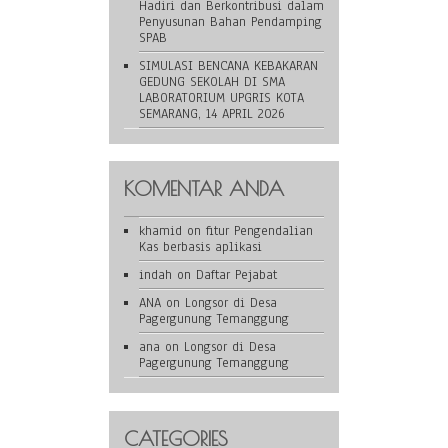
Hadiri dan Berkontribusi dalam
Penyusunan Bahan Pendamping
SPAB
SIMULASI BENCANA KEBAKARAN
GEDUNG SEKOLAH DI SMA
LABORATORIUM UPGRIS KOTA
SEMARANG, 14 APRIL 2026
KOMENTAR ANDA
khamid
on
fitur Pengendalian
Kas berbasis aplikasi
indah
on
Daftar Pejabat
ANA
on
Longsor di Desa
Pagergunung Temanggung
ana
on
Longsor di Desa
Pagergunung Temanggung
CATEGORIES