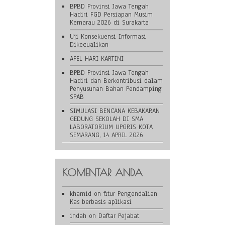
BPBD Provinsi Jawa Tengah
Hadiri FGD Persiapan Musim
Kemarau 2026 di Surakarta
Uji Konsekuensi Informasi
Dikecualikan
APEL HARI KARTINI
BPBD Provinsi Jawa Tengah
Hadiri dan Berkontribusi dalam
Penyusunan Bahan Pendamping
SPAB
SIMULASI BENCANA KEBAKARAN
GEDUNG SEKOLAH DI SMA
LABORATORIUM UPGRIS KOTA
SEMARANG, 14 APRIL 2026
KOMENTAR ANDA
khamid
on
fitur Pengendalian
Kas berbasis aplikasi
indah
on
Daftar Pejabat