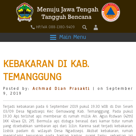
HP/WA 088-1380-9409
Main Menu
KEBAKARAN DI KAB.
TEMANGGUNG
Posted by:
Achmad Dian Prasakti
| on September
9, 2019
Terjadi kebakaran pada 6 September 2019 pukul 19.30 WIB di Dsn Seseh
03/09 Desa Ngadisepi Kec Gemawang Kab. Temanggung. Pada pukul
19.30 Api terlihat api membesar di rumah milik An. Agus Ridwan (42th)
1KK 4Jiwa (2L 2P). Bermula api diduga berasal dari kamar tidur rumah
yang disebabkan sambaran api dari lilin. Karena saat terjadi kebakaran,
listrik padam di wilayah Desa Ngadisepi. Akibat kebakaran, rumah
mengalami kerusakan pada bagian kamar, ruang tamu, sebagian isi