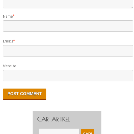
Name
*
Email
*
Website
CARI ARTIKEL