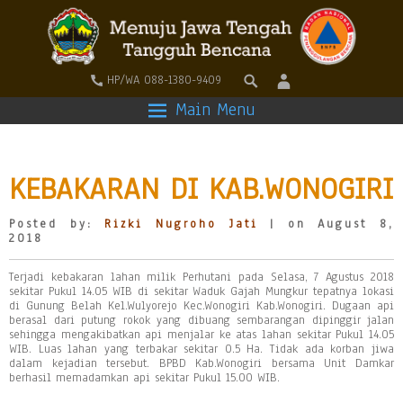
HP/WA 088-1380-9409
Main Menu
KEBAKARAN DI KAB.WONOGIRI
Posted by:
Rizki Nugroho Jati
| on August 8,
2018
Terjadi kebakaran lahan milik Perhutani pada Selasa, 7 Agustus 2018
sekitar Pukul 14.05 WIB di sekitar Waduk Gajah Mungkur tepatnya lokasi
di Gunung Belah Kel.Wulyorejo Kec.Wonogiri Kab.Wonogiri. Dugaan api
berasal dari putung rokok yang dibuang sembarangan dipinggir jalan
sehingga mengakibatkan api menjalar ke atas lahan sekitar Pukul 14.05
WIB. Luas lahan yang terbakar sekitar 0.5 Ha. Tidak ada korban jiwa
dalam kejadian tersebut. BPBD Kab.Wonogiri bersama Unit Damkar
berhasil memadamkan api sekitar Pukul 15.00 WIB.