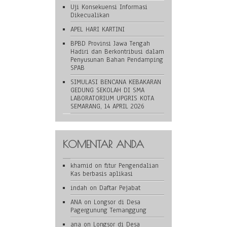
Uji Konsekuensi Informasi
Dikecualikan
APEL HARI KARTINI
BPBD Provinsi Jawa Tengah
Hadiri dan Berkontribusi dalam
Penyusunan Bahan Pendamping
SPAB
SIMULASI BENCANA KEBAKARAN
GEDUNG SEKOLAH DI SMA
LABORATORIUM UPGRIS KOTA
SEMARANG, 14 APRIL 2026
KOMENTAR ANDA
khamid
on
fitur Pengendalian
Kas berbasis aplikasi
indah
on
Daftar Pejabat
ANA
on
Longsor di Desa
Pagergunung Temanggung
ana
on
Longsor di Desa