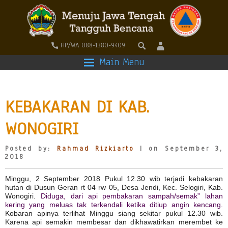
HP/WA 088-1380-9409
Main Menu
KEBAKARAN DI KAB.
WONOGIRI
Posted by:
Rahmad Rizkiarto
| on September 3,
2018
Minggu, 2 September 2018 Pukul 12.30 wib terjadi kebakaran
hutan di Dusun Geran rt 04 rw 05, Desa Jendi, Kec. Selogiri, Kab.
Wonogiri.
Diduga, dari api pembakaran sampah/semak” lahan
kering yang meluas tak terkendali ketika ditiup angin kencang.
Kobaran apinya terlihat Minggu siang sekitar pukul 12.30 wib.
Karena api semakin membesar dan dikhawatirkan merembet ke