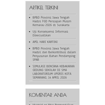
ARTIKEL TERKINI
BPBD Provinsi Jawa Tengah
Hadiri FGD Persiapan Musim
Kemarau 2026 di Surakarta
Uji Konsekuensi Informasi
Dikecualikan
APEL HARI KARTINI
BPBD Provinsi Jawa Tengah
Hadiri dan Berkontribusi dalam
Penyusunan Bahan Pendamping
SPAB
SIMULASI BENCANA KEBAKARAN
GEDUNG SEKOLAH DI SMA
LABORATORIUM UPGRIS KOTA
SEMARANG, 14 APRIL 2026
KOMENTAR ANDA