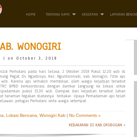
HOME
TENTANG KAMI
KEGIATAN
LAPORAN BENCA
AB. WONOGIRI
o
| on October 3, 2018
ilik Perhutani pada hari Selasa, 2 Oktober 2018 Pukul 12.20 wib di
ung Pegat, Ds. Ngadiroyo, Kec. Nguntoronadi, kab. Wonogiri. Titik api
20 wib. Karena api semakin membesar, oleh warga kejadian tersebut
TRC BPBD berkoordinasi dengan damkar langsung ke lokasi untuk
ipadamkan pukul 15.30 wib. Dampak dari kejadian tersebut lahan
rikut tanaman tegakan diatasnya terbakar. Upaya Pemadaman api telah
lawan, petugas Perhutani serta warga setempat.
na
,
Lokasi Bencana
,
Wonogiri Kab
|
No Comments »
KEBAKARAN DI KAB.GROBOGAN
»