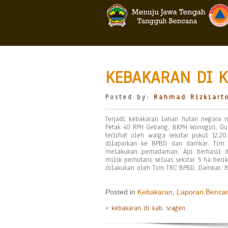
KEBAKARAN DI K
Posted by:
Rahmad Rizkiart
Terjadi kebakaran lahan hutan negara m
Petak 40 RPH Gebang, BKPH Wonogiri, Gun
terlihat oleh warga sekitar pukul 12.
dilaporkan ke BPBD dan damkar. Tim 
melakukan pemadaman. Api berhasil d
milik perhutani seluas sekitar 5 ha be
dilakukan oleh Tim TRC BPBD, Damkar, Re
Posted in
Kebakaran
,
Laporan Benca
«
kebakaran di kab. sragen