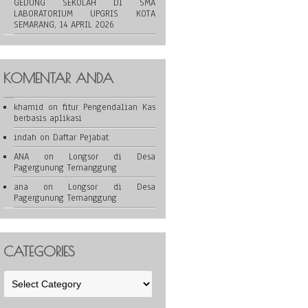
GEDUNG SEKOLAH DI SMA
LABORATORIUM UPGRIS KOTA
SEMARANG, 14 APRIL 2026
KOMENTAR ANDA
khamid
on
fitur Pengendalian Kas
berbasis aplikasi
indah
on
Daftar Pejabat
ANA
on
Longsor di Desa
Pagergunung Temanggung
ana
on
Longsor di Desa
Pagergunung Temanggung
CATEGORIES
Categories