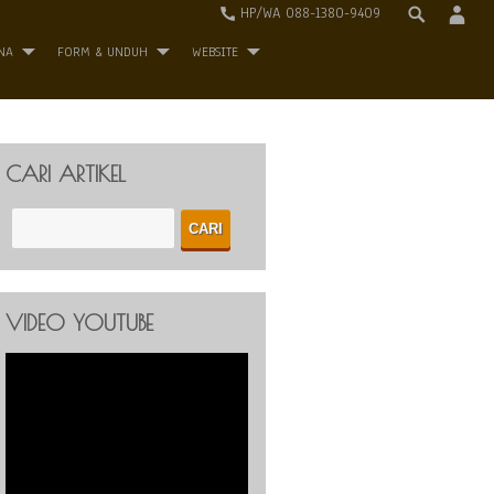
HP/WA 088-1380-9409
NA
FORM & UNDUH
WEBSITE
CARI ARTIKEL
VIDEO YOUTUBE