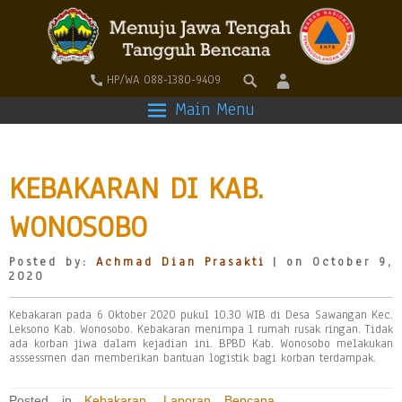
HP/WA 088-1380-9409
Main Menu
KEBAKARAN DI KAB.
WONOSOBO
Posted by:
Achmad Dian Prasakti
| on October 9,
2020
Kebakaran pada 6 Oktober 2020 pukul 10.30 WIB di Desa Sawangan Kec.
Leksono Kab. Wonosobo. Kebakaran menimpa 1 rumah rusak ringan. Tidak
ada korban jiwa dalam kejadian ini. BPBD Kab. Wonosobo melakukan
asssessmen dan memberikan bantuan logistik bagi korban terdampak.
Posted in
Kebakaran
,
Laporan Bencana
,