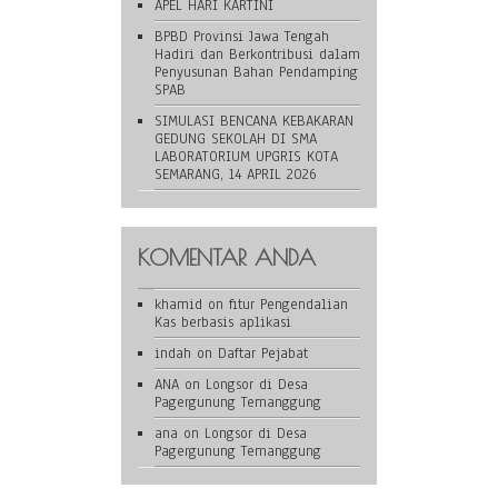
APEL HARI KARTINI
BPBD Provinsi Jawa Tengah
Hadiri dan Berkontribusi dalam
Penyusunan Bahan Pendamping
SPAB
SIMULASI BENCANA KEBAKARAN
GEDUNG SEKOLAH DI SMA
LABORATORIUM UPGRIS KOTA
SEMARANG, 14 APRIL 2026
KOMENTAR ANDA
khamid
on
fitur Pengendalian
Kas berbasis aplikasi
indah
on
Daftar Pejabat
ANA
on
Longsor di Desa
Pagergunung Temanggung
ana
on
Longsor di Desa
Pagergunung Temanggung