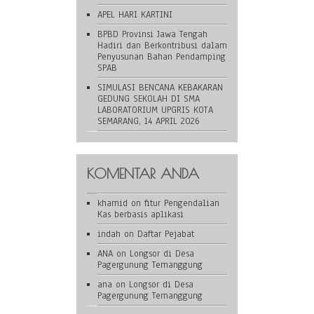
APEL HARI KARTINI
BPBD Provinsi Jawa Tengah
Hadiri dan Berkontribusi dalam
Penyusunan Bahan Pendamping
SPAB
SIMULASI BENCANA KEBAKARAN
GEDUNG SEKOLAH DI SMA
LABORATORIUM UPGRIS KOTA
SEMARANG, 14 APRIL 2026
KOMENTAR ANDA
khamid
on
fitur Pengendalian
Kas berbasis aplikasi
indah
on
Daftar Pejabat
ANA
on
Longsor di Desa
Pagergunung Temanggung
ana
on
Longsor di Desa
Pagergunung Temanggung