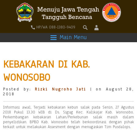
HP/WA 088-1380-9409
Main Menu
KEBAKARAN DI KAB.
WONOSOBO
Posted by:
Rizki Nugroho Jati
| on August 28,
2018
Informasi awal, Terjadi kebakaran kebun salak pada Senin, 27 Agustus
2018 Pukul 13.30 WIB di Ds. Sigug Kec. Kalikajar Kab. Wonosobo.
Perkembangan kebakaran Lahan/Perkebunan salak masih dalam
penyelidikan. BPBD Kab. Wonosobo telah berkoordinasi dengan pihak
terkait untuk melakukan Assesment dengan menugaskan Tim Pusdalops.