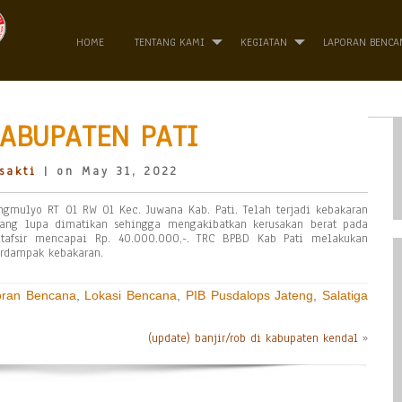
HOME
TENTANG KAMI
KEGIATAN
LAPORAN BENCA
ABUPATEN PATI
sakti
| on May 31, 2022
gmulyo RT 01 RW 01 Kec. Juwana Kab. Pati. Telah terjadi kebakaran
ang lupa dimatikan sehingga mengakibatkan kerusakan berat pada
itafsir mencapai Rp. 40.000.000,-. TRC BPBD Kab Pati melakukan
erdampak kebakaran.
oran Bencana
,
Lokasi Bencana
,
PIB Pusdalops Jateng
,
Salatiga
(update) banjir/rob di kabupaten kendal
»