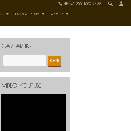
HP/WA 088-1380-9409
NA
FORM & UNDUH
WEBSITE
CARI ARTIKEL
VIDEO YOUTUBE