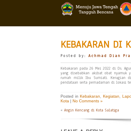
KEBAKARAN DI K
Posted by:
Achmad Dian Pra
Kebakaran pada 26 Mei 2022 di Ds. Agun
yang disebabkan akibat obat nyamuk y
rumah milik Ibu Sumiati. Kerugian d
pendataan serta pemadaman di lokasi t
Posted in
Kebakaran
,
Kegiatan
,
Lap
Kota
|
No Comments »
«
Angin Kencang di Kota Salatiga