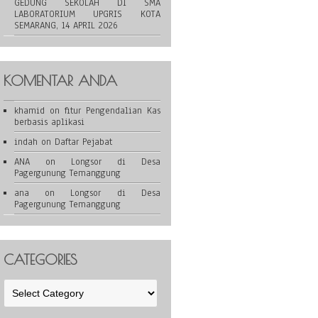
GEDUNG SEKOLAH DI SMA
LABORATORIUM UPGRIS KOTA
SEMARANG, 14 APRIL 2026
KOMENTAR ANDA
khamid
on
fitur Pengendalian Kas
berbasis aplikasi
indah
on
Daftar Pejabat
ANA
on
Longsor di Desa
Pagergunung Temanggung
ana
on
Longsor di Desa
Pagergunung Temanggung
CATEGORIES
Categories