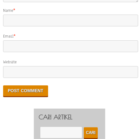
Name
*
Email
*
Website
CARI ARTIKEL