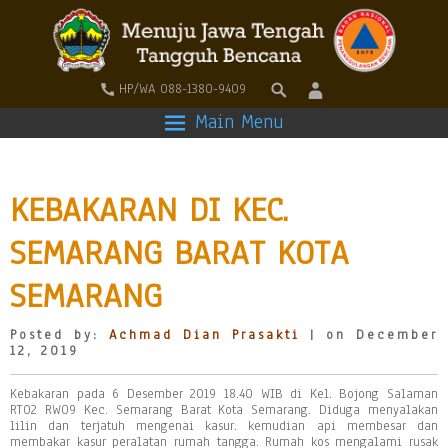
HP/WA 088-1380-9409
Main Menu
KEBAKARAN DI KEC.
SEMARANG BARAT KOTA
SEMARANG
Posted by:
Achmad Dian Prasakti
| on December
12, 2019
Kebakaran pada 6 Desember 2019 18.40 WIB di Kel. Bojong Salaman
RT02 RW09 Kec. Semarang Barat Kota Semarang. Diduga menyalakan
lilin dan terjatuh mengenai kasur. kemudian api membesar dan
membakar kasur peralatan rumah tangga. Rumah kos mengalami rusak