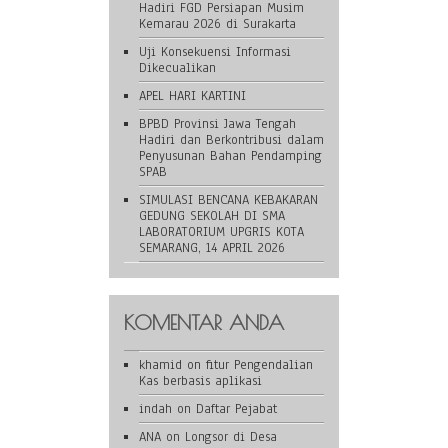
Hadiri FGD Persiapan Musim
Kemarau 2026 di Surakarta
Uji Konsekuensi Informasi
Dikecualikan
APEL HARI KARTINI
BPBD Provinsi Jawa Tengah
Hadiri dan Berkontribusi dalam
Penyusunan Bahan Pendamping
SPAB
SIMULASI BENCANA KEBAKARAN
GEDUNG SEKOLAH DI SMA
LABORATORIUM UPGRIS KOTA
SEMARANG, 14 APRIL 2026
KOMENTAR ANDA
khamid
on
fitur Pengendalian
Kas berbasis aplikasi
indah
on
Daftar Pejabat
ANA
on
Longsor di Desa