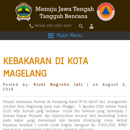
HP/WA 088-1380-9409
Main Menu
KEBAKARAN DI KOTA
MAGELANG
Posted by:
Rizki Nugroho Jati
| on August 6,
2018
Terjadi kebakaran Rumah di Kampung Karet RT.01 RW.07 Kel. Jurangombo
Selatan Kota Magelang pada hari Minggu, 5 Agustus 2018 sekitar Pukul
23.20 WIB. Rumah yang terbakar milik Ibu Tentrem yang ditempati /
disewa Bapak Mulyadi. Api diperkirakan berasal dari konsleting listrik
pada kabel yang menempel dan berada disamping meja. Akibat
kejadian tersebut 1 rumah rusak ringan, kerugian Rp. 5.000.000. BPBD
melakukan assessment pada lokasi kejadian bencana.