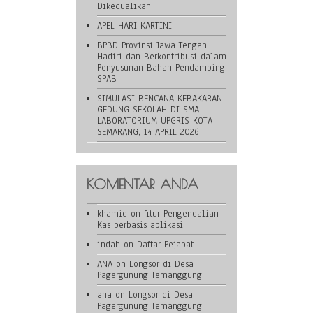
Dikecualikan
APEL HARI KARTINI
BPBD Provinsi Jawa Tengah
Hadiri dan Berkontribusi dalam
Penyusunan Bahan Pendamping
SPAB
SIMULASI BENCANA KEBAKARAN
GEDUNG SEKOLAH DI SMA
LABORATORIUM UPGRIS KOTA
SEMARANG, 14 APRIL 2026
KOMENTAR ANDA
khamid
on
fitur Pengendalian
Kas berbasis aplikasi
indah
on
Daftar Pejabat
ANA
on
Longsor di Desa
Pagergunung Temanggung
ana
on
Longsor di Desa
Pagergunung Temanggung