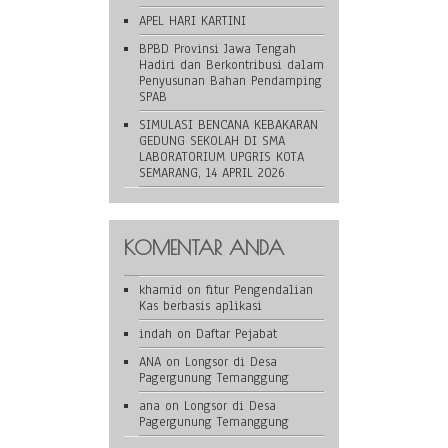
APEL HARI KARTINI
BPBD Provinsi Jawa Tengah
Hadiri dan Berkontribusi dalam
Penyusunan Bahan Pendamping
SPAB
SIMULASI BENCANA KEBAKARAN
GEDUNG SEKOLAH DI SMA
LABORATORIUM UPGRIS KOTA
SEMARANG, 14 APRIL 2026
KOMENTAR ANDA
khamid
on
fitur Pengendalian
Kas berbasis aplikasi
indah
on
Daftar Pejabat
ANA
on
Longsor di Desa
Pagergunung Temanggung
ana
on
Longsor di Desa
Pagergunung Temanggung