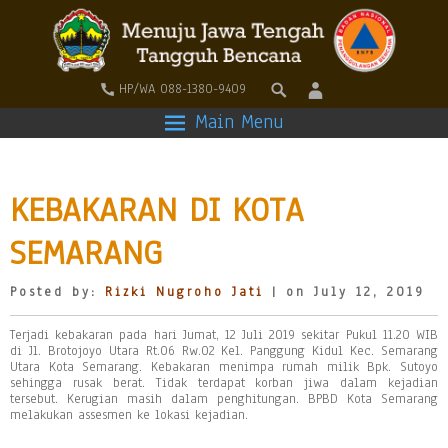
HP/WA 088-1380-9409
Main Menu
KEBAKARAN DI KOTA
SEMARANG
Posted by:
Rizki Nugroho Jati
| on July 12, 2019
Terjadi kebakaran pada hari Jumat, 12 Juli 2019 sekitar Pukul 11.20 WIB
di Jl. Brotojoyo Utara Rt.06 Rw.02 Kel. Panggung Kidul Kec. Semarang
Utara Kota Semarang. Kebakaran menimpa rumah milik Bpk. Sutoyo
sehingga rusak berat. Tidak terdapat korban jiwa dalam kejadian
tersebut. Kerugian masih dalam penghitungan. BPBD Kota Semarang
melakukan assesmen ke lokasi kejadian.