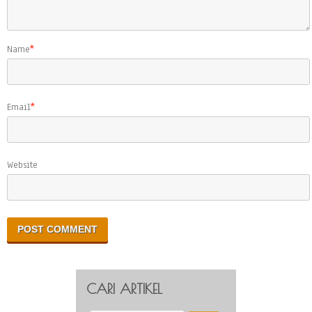
Name
*
Email
*
Website
CARI ARTIKEL