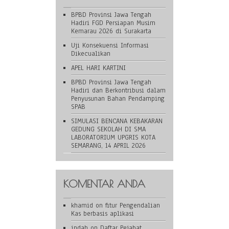
BPBD Provinsi Jawa Tengah
Hadiri FGD Persiapan Musim
Kemarau 2026 di Surakarta
Uji Konsekuensi Informasi
Dikecualikan
APEL HARI KARTINI
BPBD Provinsi Jawa Tengah
Hadiri dan Berkontribusi dalam
Penyusunan Bahan Pendamping
SPAB
SIMULASI BENCANA KEBAKARAN
GEDUNG SEKOLAH DI SMA
LABORATORIUM UPGRIS KOTA
SEMARANG, 14 APRIL 2026
KOMENTAR ANDA
khamid
on
fitur Pengendalian
Kas berbasis aplikasi
indah
on
Daftar Pejabat