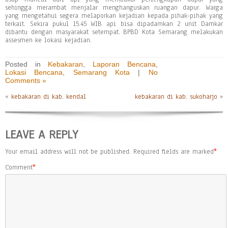
sehingga merambat menjalar menghanguskan ruangan dapur. Warga
yang mengetahui segera melaporkan kejadian kepada pihak-pihak yang
terkait. Sekira pukul 15.45 WIB api bisa dipadamkan 2 unit Damkar
dibantu dengan masyarakat setempat. BPBD Kota Semarang melakukan
assesmen ke lokasi kejadian.
Posted in
Kebakaran
,
Laporan Bencana
,
Lokasi Bencana
,
Semarang Kota
|
No
Comments »
«
kebakaran di kab. kendal
kebakaran di kab. sukoharjo
»
LEAVE A REPLY
Your email address will not be published.
Required fields are marked
*
Comment
*