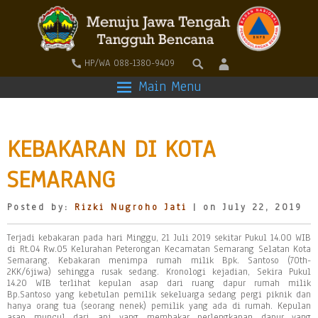
HP/WA 088-1380-9409
Main Menu
KEBAKARAN DI KOTA
SEMARANG
Posted by:
Rizki Nugroho Jati
| on July 22, 2019
Terjadi kebakaran pada hari Minggu, 21 Juli 2019 sekitar Pukul 14.00 WIB
di Rt.04 Rw.05 Kelurahan Peterongan Kecamatan Semarang Selatan Kota
Semarang. Kebakaran menimpa rumah milik Bpk. Santoso (70th-
2KK/6jiwa) sehingga rusak sedang. Kronologi kejadian, Sekira Pukul
14.20 WIB terlihat kepulan asap dari ruang dapur rumah milik
Bp.Santoso yang kebetulan pemilik sekeluarga sedang pergi piknik dan
hanya orang tua (seorang nenek) pemilik yang ada di rumah. Kepulan
asap muncul dari api yang membakar perlengkapan dapur yang