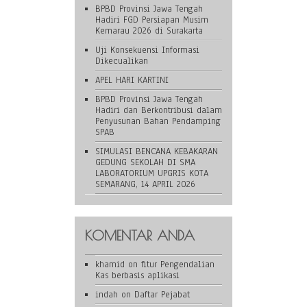
BPBD Provinsi Jawa Tengah
Hadiri FGD Persiapan Musim
Kemarau 2026 di Surakarta
Uji Konsekuensi Informasi
Dikecualikan
APEL HARI KARTINI
BPBD Provinsi Jawa Tengah
Hadiri dan Berkontribusi dalam
Penyusunan Bahan Pendamping
SPAB
SIMULASI BENCANA KEBAKARAN
GEDUNG SEKOLAH DI SMA
LABORATORIUM UPGRIS KOTA
SEMARANG, 14 APRIL 2026
KOMENTAR ANDA
khamid
on
fitur Pengendalian
Kas berbasis aplikasi
indah
on
Daftar Pejabat