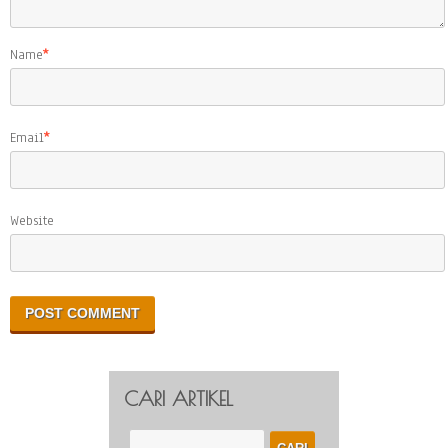
Name
*
Email
*
Website
CARI ARTIKEL