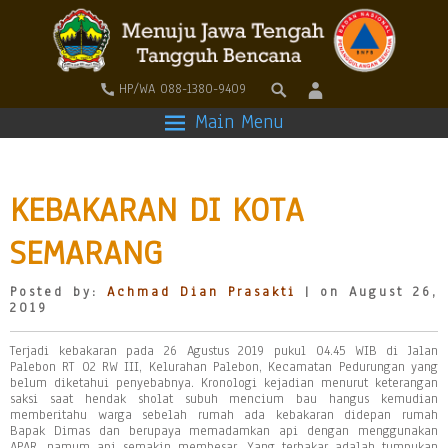
HP/WA 088-1380-9409
Main Menu
KEBAKARAN DI KOTA
SEMARANG
Posted by:
Achmad Dian Prasakti
| on August 26,
2019
Terjadi kebakaran pada 26 Agustus 2019 pukul 04.45 WIB di Jalan
Palebon RT 02 RW III, Kelurahan Palebon, Kecamatan Pedurungan yang
belum diketahui penyebabnya. Kronologi kejadian menurut keterangan
saksi saat hendak sholat subuh mencium bau hangus kemudian
memberitahu warga sebelah rumah ada kebakaran didepan rumah
Bapak Dimas dan berupaya memadamkan api dengan menggunakan
APAR, namum api semakin membesar. Yang terbakar adalah tumpukan