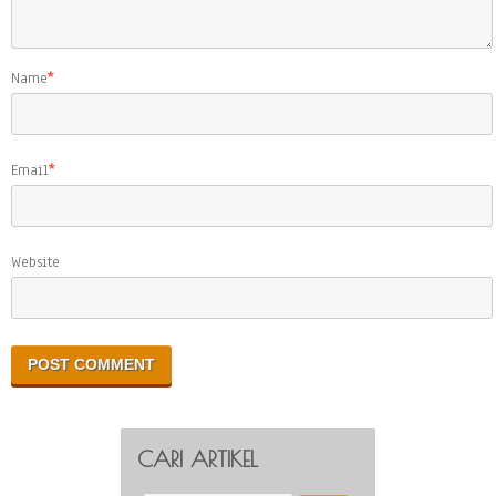
Name
*
Email
*
Website
CARI ARTIKEL