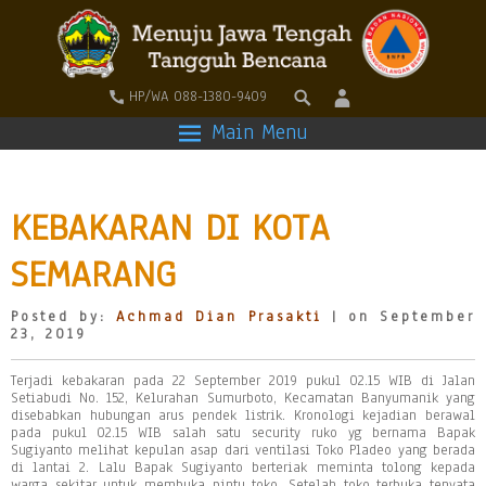
HP/WA 088-1380-9409
Main Menu
KEBAKARAN DI KOTA
SEMARANG
Posted by:
Achmad Dian Prasakti
| on September
23, 2019
Terjadi kebakaran pada 22 September 2019 pukul 02.15 WIB di Jalan
Setiabudi No. 152, Kelurahan Sumurboto, Kecamatan Banyumanik yang
disebabkan hubungan arus pendek listrik. Kronologi kejadian berawal
pada pukul 02.15 WIB salah satu security ruko yg bernama Bapak
Sugiyanto melihat kepulan asap dari ventilasi Toko Pladeo yang berada
di lantai 2. Lalu Bapak Sugiyanto berteriak meminta tolong kepada
warga sekitar untuk membuka pintu toko. Setelah toko terbuka tenyata