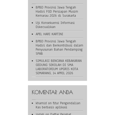
BPBD Provinsi Jawa Tengah
Hadiri FGD Persiapan Musim
Kemarau 2026 di Surakarta
Uji Konsekuensi Informasi
Dikecualikan
APEL HARI KARTINI
BPBD Provinsi Jawa Tengah
Hadiri dan Berkontribusi dalam
Penyusunan Bahan Pendamping
SPAB
SIMULASI BENCANA KEBAKARAN
GEDUNG SEKOLAH DI SMA
LABORATORIUM UPGRIS KOTA
SEMARANG, 14 APRIL 2026
KOMENTAR ANDA
khamid
on
fitur Pengendalian
Kas berbasis aplikasi
indah
on
Daftar Pejabat