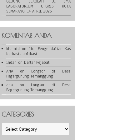
GEDUNG SEKOLAH DI SMA
LABORATORIUM UPGRIS KOTA
SEMARANG, 14 APRIL 2026
KOMENTAR ANDA
khamid
on
fitur Pengendalian Kas
berbasis aplikasi
indah
on
Daftar Pejabat
ANA
on
Longsor di Desa
Pagergunung Temanggung
ana
on
Longsor di Desa
Pagergunung Temanggung
CATEGORIES
Categories