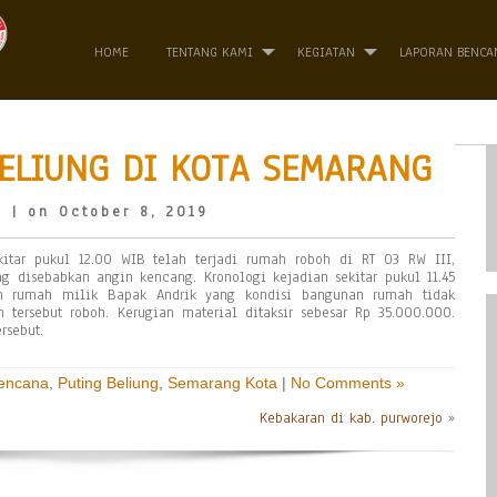
HOME
TENTANG KAMI
KEGIATAN
LAPORAN BENCA
ELIUNG DI KOTA SEMARANG
o
| on October 8, 2019
itar pukul 12.00 WIB telah terjadi rumah roboh di RT 03 RW III,
ng disebabkan angin kencang. Kronologi kejadian sekitar pukul 11.45
 rumah milik Bapak Andrik yang kondisi bangunan rumah tidak
ersebut roboh. Kerugian material ditaksir sebesar Rp 35.000.000.
rsebut.
Bencana
,
Puting Beliung
,
Semarang Kota
|
No Comments »
Kebakaran di kab. purworejo
»