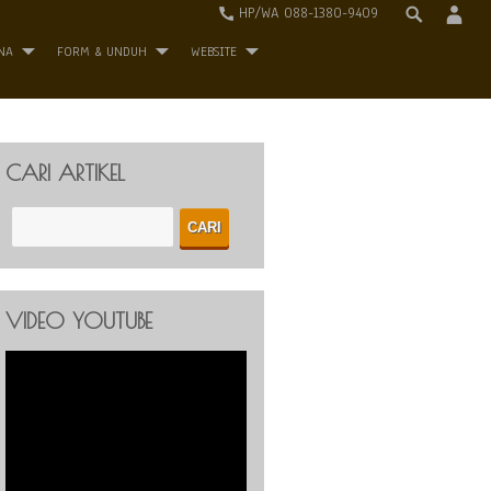
HP/WA 088-1380-9409
NA
FORM & UNDUH
WEBSITE
CARI ARTIKEL
VIDEO YOUTUBE