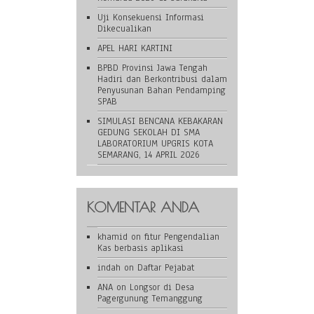
Uji Konsekuensi Informasi
Dikecualikan
APEL HARI KARTINI
BPBD Provinsi Jawa Tengah
Hadiri dan Berkontribusi dalam
Penyusunan Bahan Pendamping
SPAB
SIMULASI BENCANA KEBAKARAN
GEDUNG SEKOLAH DI SMA
LABORATORIUM UPGRIS KOTA
SEMARANG, 14 APRIL 2026
KOMENTAR ANDA
khamid
on
fitur Pengendalian
Kas berbasis aplikasi
indah
on
Daftar Pejabat
ANA
on
Longsor di Desa
Pagergunung Temanggung