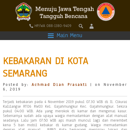
HP/WA 088-1380-9409
Main Menu
KEBAKARAN DI KOTA
SEMARANG
Posted by:
Achmad Dian Prasakti
| on November
6, 2019
Terjadi kebakaran pada 4 November 2019 pukul 07.30 WIB di Jl. Cikurai
Kalilangse RT06 RW03 Kel. Gajahmungkur Kec. Gajahmungkur. Sekira
pukul 04:00 WIB. Ada yang merokok di kamar dan mengenai kasur.
Sebenarnya sudah ada upaya warga memadamkan dengan alat manual
seadanya. Lalu jam 07:50 WIB api masih muncul lagi dan merembet
kena 5 ban mobil kebakar di kamar gudang. Warga memadamkan
dengan alat manual . BPBD Kota Semarang meninjau lokasi dan