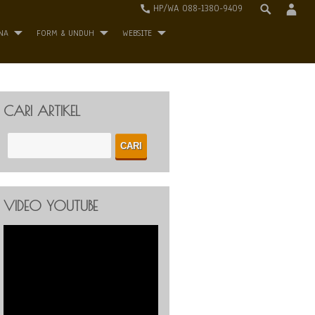
HP/WA 088-1380-9409
NA
FORM & UNDUH
WEBSITE
CARI ARTIKEL
VIDEO YOUTUBE