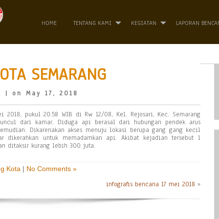
HOME
TENTANG KAMI
KEGIATAN
LAPORAN BENCA
KOTA SEMARANG
o
| on May 17, 2018
i 2018, pukul 20.58 WIB di Rw 12/08, Kel. Rejosari, Kec. Semarang
muncul dari kamar. Diduga api berasal dari hubungan pendek arus
 kemudian. Dikarenakan akses menuju lokasi berupa gang gang kecil
ar dikerahkan untuk memadamkan api. Akibat kejadian tersebut 1
n ditaksir kurang lebih 300 juta.
g Kota
|
No Comments »
infografis bencana 17 mei 2018
»