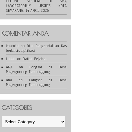
GEDUNG SEKOLAH DI SMA
LABORATORIUM UPGRIS KOTA
SEMARANG, 14 APRIL 2026
KOMENTAR ANDA
khamid
on
fitur Pengendalian Kas
berbasis aplikasi
indah
on
Daftar Pejabat
ANA
on
Longsor di Desa
Pagergunung Temanggung
ana
on
Longsor di Desa
Pagergunung Temanggung
CATEGORIES
Categories