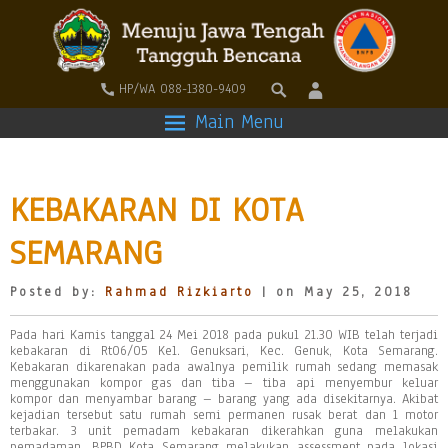
HP/WA 088-1380-9409
Main Menu
KEBAKARAN DI KOTA
SEMARANG
Posted by:
Rahmad Rizkiarto
| on May 25, 2018
Pada hari Kamis tanggal 24 Mei 2018 pada pukul 21.30 WIB telah terjadi
kebakaran di Rt06/05 Kel. Genuksari, Kec. Genuk, Kota Semarang.
Kebakaran dikarenakan pada awalnya pemilik rumah sedang memasak
menggunakan kompor gas dan tiba – tiba api menyembur keluar
kompor dan menyambar barang – barang yang ada disekitarnya. Akibat
kejadian tersebut satu rumah semi permanen rusak berat dan 1 motor
terbakar. 3 unit pemadam kebakaran dikerahkan guna melakukan
pemadaman. BPBD Kota Semarang melakukan assessment pada lokasi