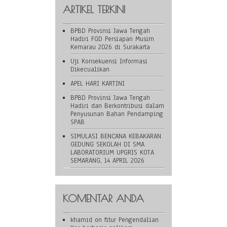
ARTIKEL TERKINI
BPBD Provinsi Jawa Tengah
Hadiri FGD Persiapan Musim
Kemarau 2026 di Surakarta
Uji Konsekuensi Informasi
Dikecualikan
APEL HARI KARTINI
BPBD Provinsi Jawa Tengah
Hadiri dan Berkontribusi dalam
Penyusunan Bahan Pendamping
SPAB
SIMULASI BENCANA KEBAKARAN
GEDUNG SEKOLAH DI SMA
LABORATORIUM UPGRIS KOTA
SEMARANG, 14 APRIL 2026
KOMENTAR ANDA
khamid
on
fitur Pengendalian