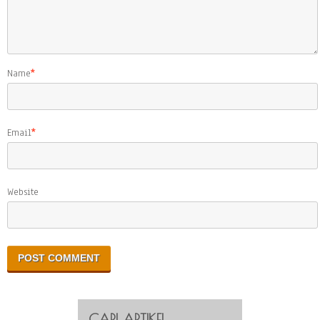
Name
*
Email
*
Website
CARI ARTIKEL