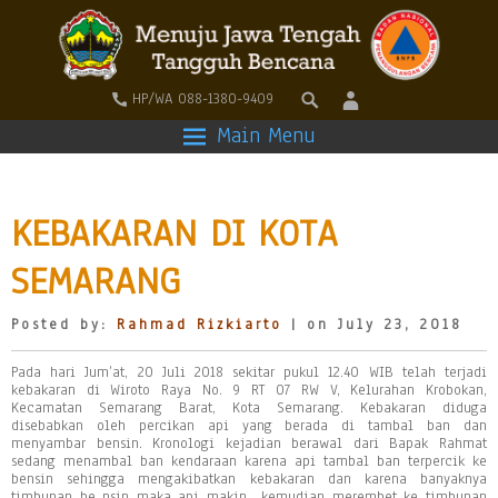
HP/WA 088-1380-9409
Main Menu
KEBAKARAN DI KOTA
SEMARANG
Posted by:
Rahmad Rizkiarto
| on July 23, 2018
Pada hari Jum’at, 20 Juli 2018 sekitar pukul 12.40 WIB telah terjadi
kebakaran di Wiroto Raya No. 9 RT 07 RW V, Kelurahan Krobokan,
Kecamatan Semarang Barat, Kota Semarang. Kebakaran diduga
disebabkan oleh percikan api yang berada di tambal ban dan
menyambar bensin. Kronologi kejadian berawal dari Bapak Rahmat
sedang menambal ban kendaraan karena api tambal ban terpercik ke
bensin sehingga mengakibatkan kebakaran dan karena banyaknya
timbunan be nsin maka api makin kemudian merembet ke timbunan