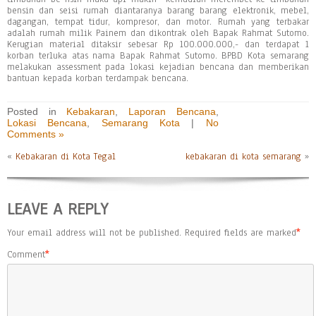
bensin dan seisi rumah diantaranya barang barang elektronik, mebel,
dagangan, tempat tidur, kompresor, dan motor. Rumah yang terbakar
adalah rumah milik Painem dan dikontrak oleh Bapak Rahmat Sutomo.
Kerugian material ditaksir sebesar Rp 100.000.000,- dan terdapat 1
korban terluka atas nama Bapak Rahmat Sutomo. BPBD Kota semarang
melakukan assessment pada lokasi kejadian bencana dan memberikan
bantuan kepada korban terdampak bencana.
Posted in
Kebakaran
,
Laporan Bencana
,
Lokasi Bencana
,
Semarang Kota
|
No
Comments »
«
Kebakaran di Kota Tegal
kebakaran di kota semarang
»
LEAVE A REPLY
Your email address will not be published.
Required fields are marked
*
Comment
*